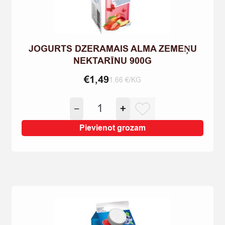
JOGURTS DZERAMAIS ALMA ZEMEŅU
NEKTARĪNU 900G
€
1,49
1.66 €/KG
JOGURTS
−
+
DZERAMAIS
ALMA
Pievienot grozam
ZEMEŅU
NEKTARĪNU
900G
quantity