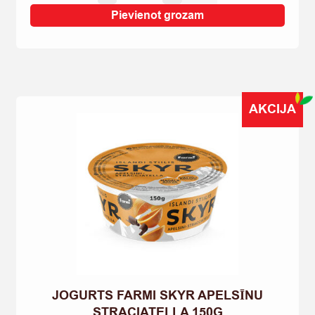
AR
Pievienot grozam
MANGO
ALMA
900G
quantity
AKCIJA
JOGURTS FARMI SKYR APELSĪNU
STRACIATELLA 150G