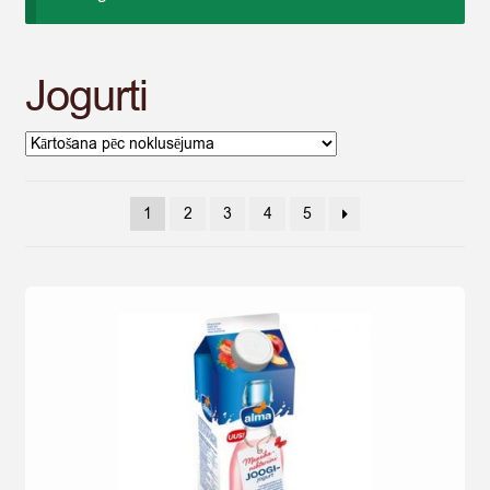
Jogurti
1
2
3
4
5