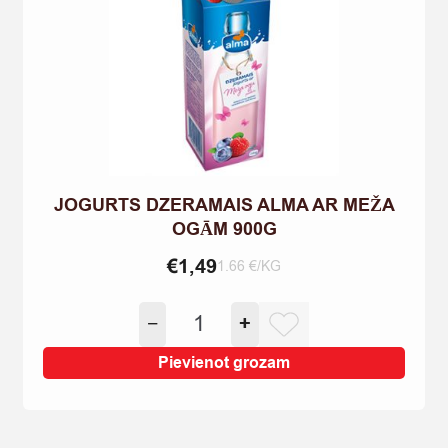
JOGURTS DZERAMAIS ALMA AR MEŽA
OGĀM 900G
€
1,49
1.66 €/KG
JOGURTS
−
+
DZERAMAIS
ALMA
Pievienot grozam
AR
MEŽA
OGĀM