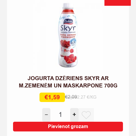
JOGURTA DZĒRIENS SKYR AR
M.ZEMENĒM UN MASKARPONE 700G
€
1,59
€
2,09
2.27 €/KG
Original
Current
price
price
JOGURTA
−
+
was:
is:
DZĒRIENS
€2,09.
€1,59.
SKYR
Pievienot grozam
AR