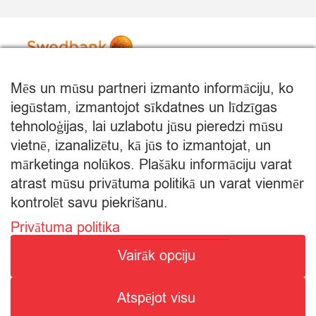
Mēs un mūsu partneri izmanto informāciju, ko
iegūstam, izmantojot sīkdatnes un līdzīgas
tehnoloģijas, lai uzlabotu jūsu pieredzi mūsu
vietnē, izanalizētu, kā jūs to izmantojat, un
mārketinga nolūkos. Plašāku informāciju varat
atrast mūsu privātuma politikā un varat vienmēr
kontrolēt savu piekrišanu.
Privātuma politika
© Citro Rēzekne 2026
Vairāk opciju
SPECIĀLĀ ATĻAUJA ALKOHOLISKO DZĒRIENU
Atspējot visu
MAZUMTIRDZNIECĪBAI: SĒRIJA MT Nr. 00000000736.