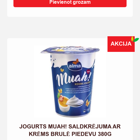
KĀRUMS
Pievienot grozam
GRAUDU
BEZ
LAKTOZES
350G
quantity
AKCIJA
JOGURTS MUAH! SALDKRĒJUMA AR
KRĒMS BRULĒ PIEDEVU 380G