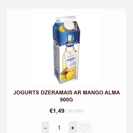
900G
quantity
JOGURTS DZERAMAIS AR MANGO ALMA
900G
€
1,49
1.66 €/KG
JOGURTS
−
+
DZERAMAIS