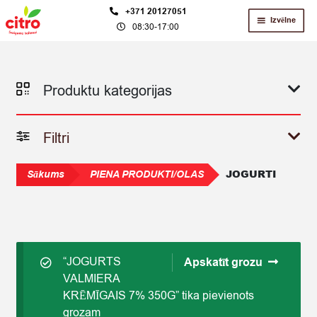
Skip
Skip
+371 20127051
Izvēlne
08:30-17:00
to
to
navigation
content
Produktu kategorijas
Filtri
JOGURTI
Sākums
PIENA PRODUKTI/OLAS
“JOGURTS
Apskatīt grozu
VALMIERA
KRĒMĪGAIS 7% 350G” tika pievienots
grozam