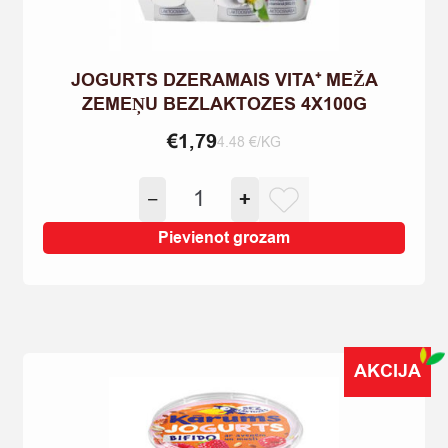
JOGURTS DZERAMAIS VITA⁺ MEŽA
ZEMEŅU BEZLAKTOZES 4X100G
€
1,79
4.48 €/KG
JOGURTS
−
+
DZERAMAIS
VITA⁺
Pievienot grozam
MEŽA
ZEMEŅU
BEZLAKTOZES
4X100G
quantity
AKCIJA