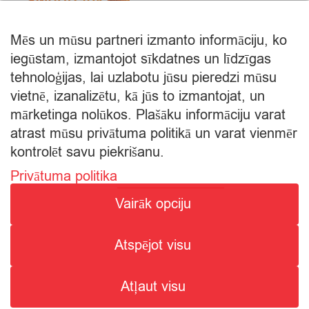
Mēs un mūsu partneri izmanto informāciju, ko
iegūstam, izmantojot sīkdatnes un līdzīgas
tehnoloģijas, lai uzlabotu jūsu pieredzi mūsu
vietnē, izanalizētu, kā jūs to izmantojat, un
mārketinga nolūkos. Plašāku informāciju varat
atrast mūsu privātuma politikā un varat vienmēr
kontrolēt savu piekrišanu.
Privātuma politika
© Citro Rēzekne 2026
Vairāk opciju
SPECIĀLĀ ATĻAUJA ALKOHOLISKO DZĒRIENU
Atspējot visu
MAZUMTIRDZNIECĪBAI: SĒRIJA MT Nr. 00000000736.
ALKOHOLISKO DZĒRIENU IEGĀDE UN PIEGĀDE ATĻAUTA NO
Atļaut visu
8:00 - 22:00.
1