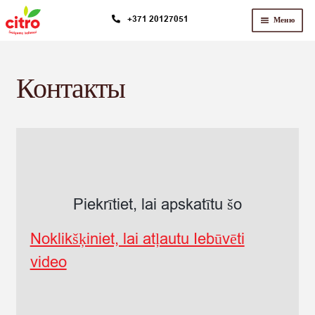
Перейти
Перейти
+371 20127051
Меню
к
к
навигации
содержимому
Контакты
Piekrītiet, lai apskatītu šo
Noklikšķiniet, lai atļautu Iebūvēti
video