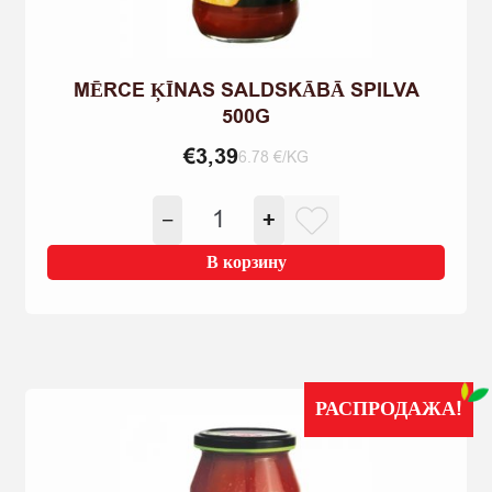
MĒRCE ĶĪNAS SALDSKĀBĀ SPILVA
500G
€
3,39
6.78 €/KG
Количество
−
+
товара
MĒRCE
В корзину
ĶĪNAS
SALDSKĀBĀ
SPILVA
500G
РАСПРОДАЖА!