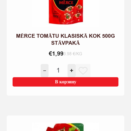
MĒRCE TOMĀTU KLASISKĀ KOK 500G
STĀVPAKĀ
€
1,99
3.98 €/KG
Количество
−
+
товара
MĒRCE
В корзину
TOMĀTU
KLASISKĀ
KOK
500G
STĀVPAKĀ