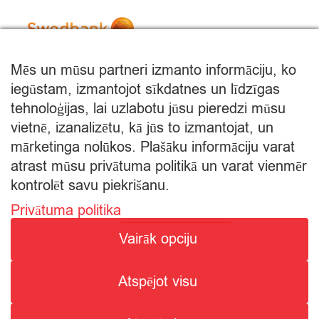
Mēs un mūsu partneri izmanto informāciju, ko
iegūstam, izmantojot sīkdatnes un līdzīgas
tehnoloģijas, lai uzlabotu jūsu pieredzi mūsu
vietnē, izanalizētu, kā jūs to izmantojat, un
mārketinga nolūkos. Plašāku informāciju varat
atrast mūsu privātuma politikā un varat vienmēr
kontrolēt savu piekrišanu.
Privātuma politika
© Citro Rēzekne 2026
Vairāk opciju
SPECIĀLĀ ATĻAUJA ALKOHOLISKO DZĒRIENU
Atspējot visu
MAZUMTIRDZNIECĪBAI: SĒRIJA MT Nr. 00000000736.
ALKOHOLISKO DZĒRIENU IEGĀDE UN PIEGĀDE ATĻAUTA NO