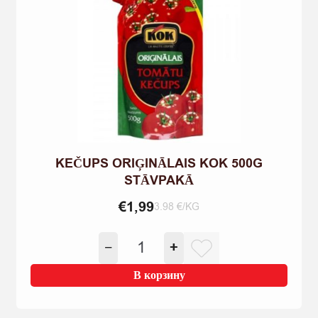
KEČUPS ORIĢINĀLAIS KOK 500G
STĀVPAKĀ
€
1,99
3.98 €/KG
Количество
−
+
товара
KEČUPS
В корзину
ORIĢINĀLAIS
KOK