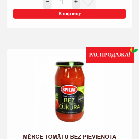
−
+
товара
KEČUPS
В корзину
TOMĀTU
ORIĢINĀLAIS
1KG
РАСПРОДАЖА!
MĒRCE TOMĀTU BEZ PIEVIENOTA