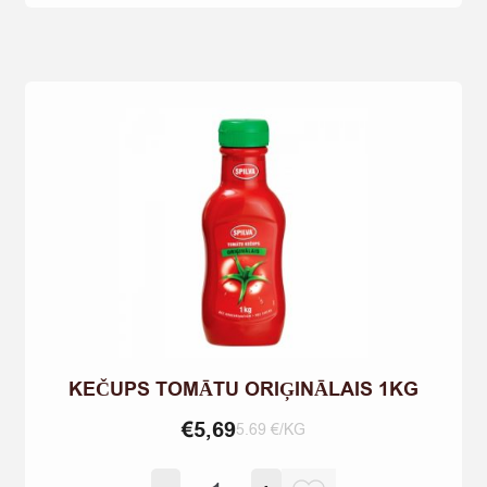
ŠAŠLIKU
SPILVA
510G
KEČUPS TOMĀTU ORIĢINĀLAIS 1KG
€
5,69
5.69 €/KG
Количество