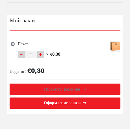
Мой заказ
Пакет
−
+
0,30
×
€
Количество
товара
€
0,30
Пакет
Подытог:
Просмотр корзины
Оформление заказа