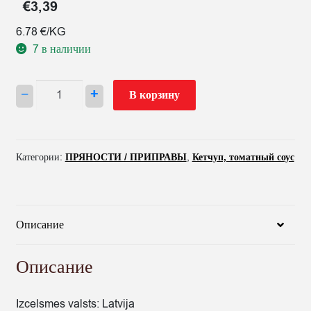
€
3,39
6.78 €/KG
7 в наличии
Количество
−
+
В корзину
товара
PASTA
TOMĀTU
SPILVA
Категории:
ПРЯНОСТИ / ПРИПРАВЫ
,
Кетчуп, томатный соус
500G
Описание
Описание
Izcelsmes valsts: Latvija