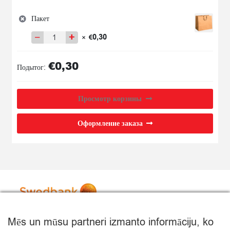
Пакет
−
+
0,30
×
€
Количество
товара
€
0,30
Пакет
Подытог:
Просмотр корзины
Оформление заказа
Mēs un mūsu partneri izmanto informāciju, ko