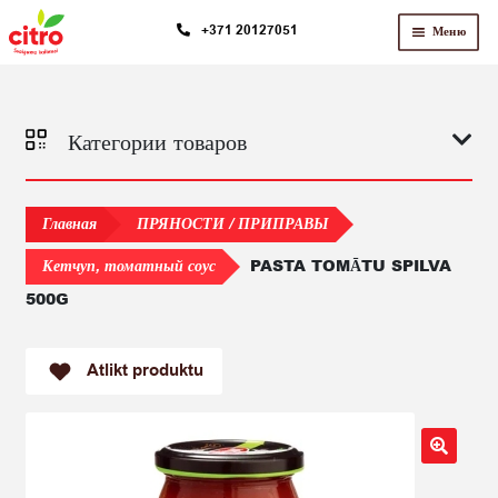
Перейти
Перейти
+371 20127051
Меню
к
к
навигации
содержимому
Категории товаров
Главная
ПРЯНОСТИ / ПРИПРАВЫ
PASTA TOMĀTU SPILVA
Кетчуп, томатный соус
500G
Atlikt produktu
🔍