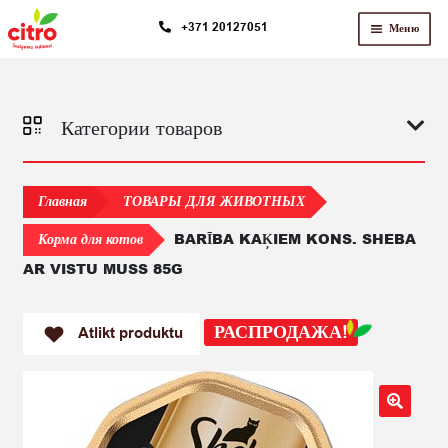
Перейти
Перейти
+371 20127051
Меню
к
к
навигации
содержимому
Категории товаров
Главная
ТОВАРЫ ДЛЯ ЖИВОТНЫХ
BARĪBA KAĶIEM KONS. SHEBA
Корма для котов
AR VISTU MUSS 85G
РАСПРОДАЖА!
Atlikt produktu
🔍