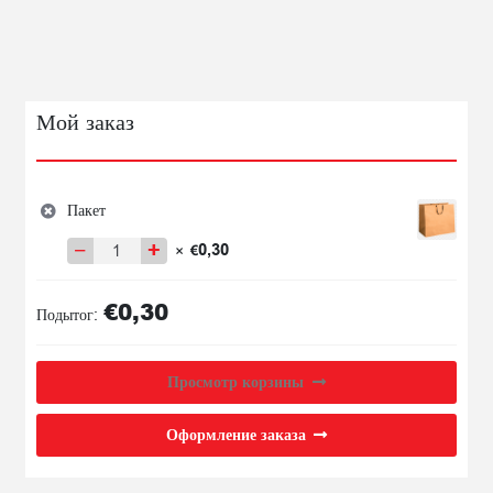
ADVENTUROS
GARDUMI
STRĒMELES
90G
Мой заказ
Пакет
−
+
0,30
×
€
Количество
товара
€
0,30
Пакет
Подытог:
Просмотр корзины
Оформление заказа