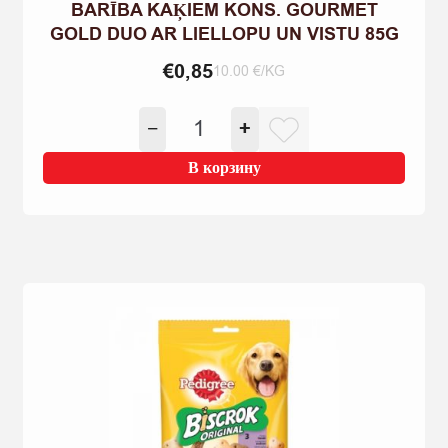
BARĪBA KAĶIEM KONS. GOURMET
GOLD DUO AR LIELLOPU UN VISTU 85G
€
0,85
10.00 €/KG
Количество
−
+
товара
BARĪBA
В корзину
KAĶIEM
KONS.
GOURMET
GOLD
DUO
AR
LIELLOPU
UN
VISTU
85G