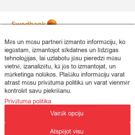
Mēs un mūsu partneri izmanto informāciju, ko
iegūstam, izmantojot sīkdatnes un līdzīgas
tehnoloģijas, lai uzlabotu jūsu pieredzi mūsu
vietnē, izanalizētu, kā jūs to izmantojat, un
mārketinga nolūkos. Plašāku informāciju varat
atrast mūsu privātuma politikā un varat vienmēr
kontrolēt savu piekrišanu.
Privātuma politika
© Citro Rēzekne 2026
Vairāk opciju
SPECIĀLĀ ATĻAUJA ALKOHOLISKO DZĒRIENU
Atspējot visu