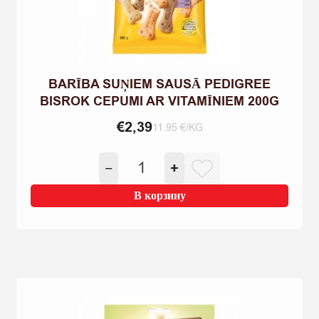
BARĪBA SUŅIEM SAUSĀ PEDIGREE
BISROK CEPUMI AR VITAMĪNIEM 200G
€
2,39
11.95 €/KG
Количество
−
+
товара
BARĪBA
В корзину
SUŅIEM
SAUSĀ
PEDIGREE
BISROK
CEPUMI
AR
VITAMĪNIEM