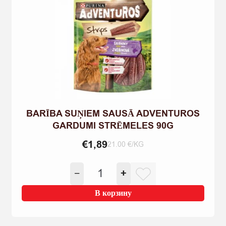
200G
BARĪBA SUŅIEM SAUSĀ ADVENTUROS
GARDUMI STRĒMELES 90G
€
1,89
21.00 €/KG
Количество
−
+
товара
BARĪBA
В корзину
SUŅIEM
SAUSĀ