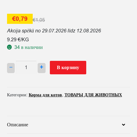
€
0,79
€
1,05
Akcija spēkā no 29.07.2026 līdz 12.08.2026
9.29 €/KG
34 в наличии
Количество
−
+
В корзину
товара
BARĪBA
KAĶIEM
KONS.
Категории:
Корма для котов
,
ТОВАРЫ ДЛЯ ЖИВОТНЫХ
SHEBA
AR
VISTU
MUSS
Описание
85G