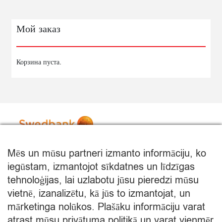
PIENU
130G
Мой заказ
Корзина пуста.
Mēs un mūsu partneri izmanto informāciju, ko
iegūstam, izmantojot sīkdatnes un līdzīgas
tehnoloģijas, lai uzlabotu jūsu pieredzi mūsu
vietnē, izanalizētu, kā jūs to izmantojat, un
mārketinga nolūkos. Plašāku informāciju varat
atrast mūsu privātuma politikā un varat vienmēr