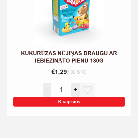
KUKURŪZAS NŪJIŅAS DRAUGU AR
IEBIEZINĀTO PIENU 130G
€
1,29
9.92 €/KG
Количество
−
+
товара
KUKURŪZAS
В корзину
NŪJIŅAS
DRAUGU
AR
IEBIEZINĀTO