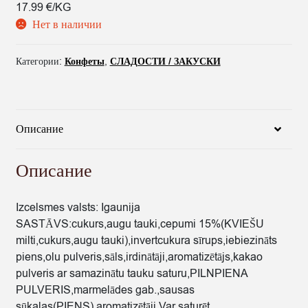
17.99 €/KG
Нет в наличии
Категории:
Конфеты
,
СЛАДОСТИ / ЗАКУСКИ
Описание
Описание
Izcelsmes valsts: Igaunija
SASTĀVS:cukurs,augu tauki,cepumi 15%(KVIEŠU
milti,cukurs,augu tauki),invertcukura sīrups,iebiezināts
piens,olu pulveris,sāls,irdinātāji,aromatizētājs,kakao
pulveris ar samazinātu tauku saturu,PILNPIENA
PULVERIS,marmelādes gab.,sausas
sūkalas(PIENS),aromatizētāji.Var saturēt