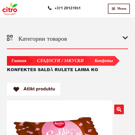
Перейти
Перейти
+371 20127051
Меню
к
к
навигации
содержимому
Категории товаров
Главная
СЛАДОСТИ / ЗАКУСКИ
Конфеты
KONFEKTES SALDĀ RULETE LAIMA KG
Atlikt produktu
🔍