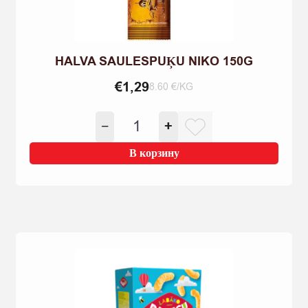
HALVA SAULESPUĶU NIKO 150G
€
1,29
8.60 €/KG
Количество
−
+
товара
HALVA
В корзину
SAULESPUĶU
NIKO
150G