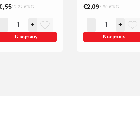
0,55
€
2,09
12.22 €/KG
7.60 €/KG
Количество
Количество
−
+
−
+
товара
товара
BIEZPIENA
BIEZPIENS
В корзину
В корзину
SIERIŅŠ
JAUNPILS
MAGIJA
5%
VANIĻAS
275G
AR
TOFFE
GLAZŪRU
24%
45G