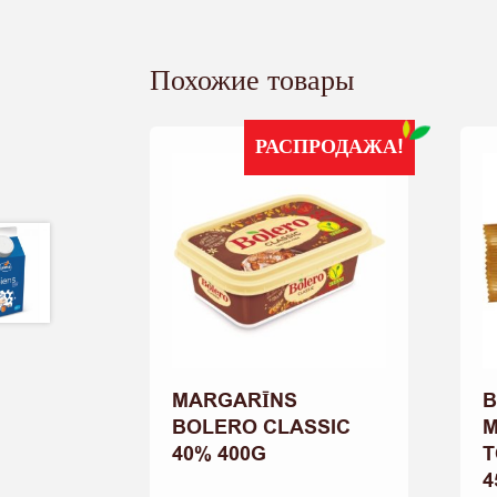
Похожие товары
РАСПРОДАЖА!
MARGARĪNS
B
BOLERO CLASSIC
M
40% 400G
T
4