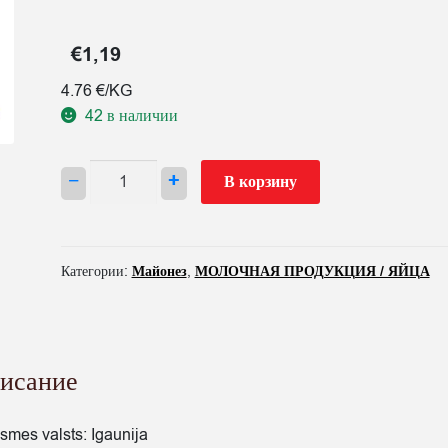
€
1,19
4.76 €/KG
42 в наличии
Количество
−
+
В корзину
товара
MAJONĒZE
PROVANSAS
67%
Категории:
Майонез
,
МОЛОЧНАЯ ПРОДУКЦИЯ / ЯЙЦА
250G
POLVEN
исание
lsmes valsts: Igaunija