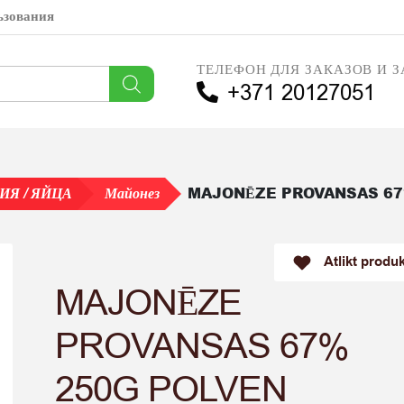
ьзования
ТЕЛЕФОН ДЛЯ ЗАКАЗОВ И З
+371 20127051
MAJONĒZE PROVANSAS 67
Я / ЯЙЦА
Майонез
Atlikt produ
MAJONĒZE
PROVANSAS 67%
250G POLVEN