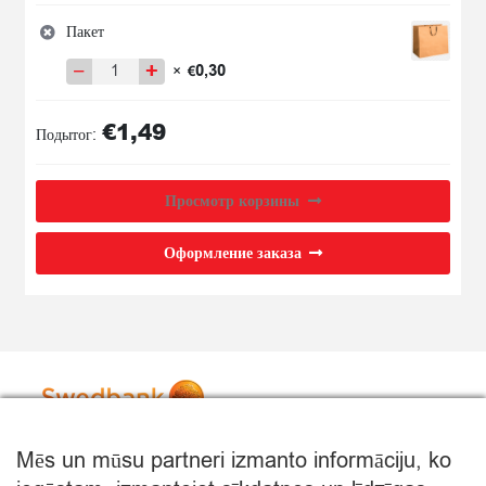
товара
MAJONĒZE
Пакет
PROVANSAS
−
+
0,30
×
€
67%
Количество
250G
товара
POLVEN
€
1,49
Пакет
Подытог:
Просмотр корзины
Оформление заказа
Mēs un mūsu partneri izmanto informāciju, ko