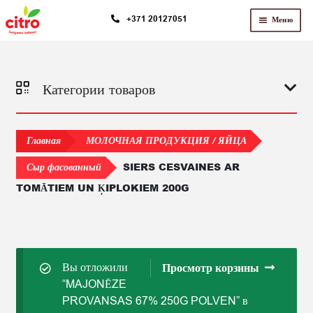
Перейти
Перейти
+371 20127051
Меню
к
к
навигации
содержимому
Категории товаров
Главная
МОЛОЧНАЯ ПРОДУКЦИЯ / ЯЙЦА
SIERS CESVAINES AR
Сыр фасованный
TOMĀTIEM UN ĶIPLOKIEM 200G
Вы отложили
Просмотр корзины
“MAJONĒZE
PROVANSAS 67% 250G POLVEN” в