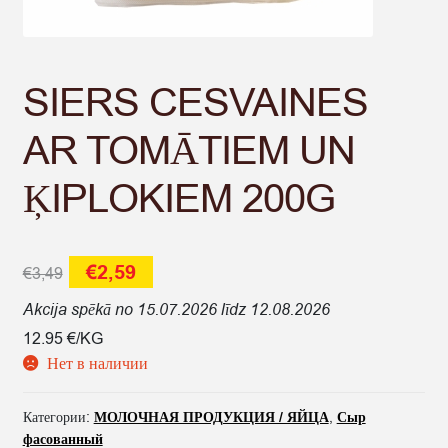
SIERS CESVAINES
AR TOMĀTIEM UN
ĶIPLOKIEM 200G
Первоначальная
Текущая
€
2,59
€
3,49
цена
цена:
Akcija spēkā no 15.07.2026 līdz 12.08.2026
составляла
€2,59.
12.95 €/KG
Нет в наличии
€3,49.
Категории:
МОЛОЧНАЯ ПРОДУКЦИЯ / ЯЙЦА
,
Сыр
фасованный