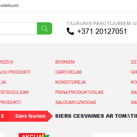
noteikumi
TĀLRUNIS PASŪTĪJUMIEM U
+371 20127051
ĀRZEŅI
BĒRNIEM
DZ
IVJU PRODUKTI
GARŠVIELAS
GR
ĒJA
KONDITOREJA
KO
IZSTRĀDĀJUMI
PIENA PRODUKTI/OLAS
SA
 PRODUKTI
SALDUMI/UZKODAS
SA
SIERS CESVAINES AR TOMĀTI
AS
Siers fasētais