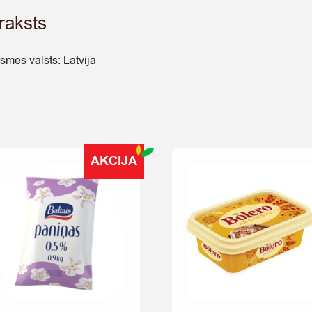
raksts
lsmes valsts: Latvija
AKCIJA