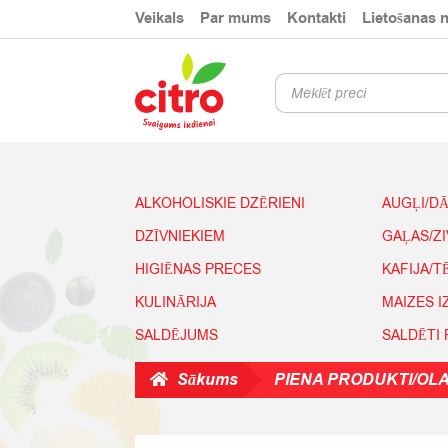
Skip
Skip
Veikals
Par mums
Kontakti
Lietošanas 
to
to
navigation
content
Products
search
ALKOHOLISKIE DZĒRIENI
AUGĻI/D
DZĪVNIEKIEM
GAĻAS/Z
HIGIĒNAS PRECES
KAFIJA/T
KULINĀRIJA
MAIZES 
SALDĒJUMS
SALDĒTI
Sākums
PIENA PRODUKTI/OL