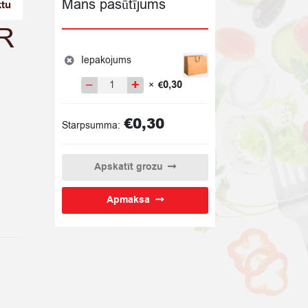
Mans pasūtījums
ktu
R
Iepakojums
−
+
0,30
×
€
Iepakojums
quantity
€
0,30
Starpsumma:
Apskatīt grozu
Apmaksa