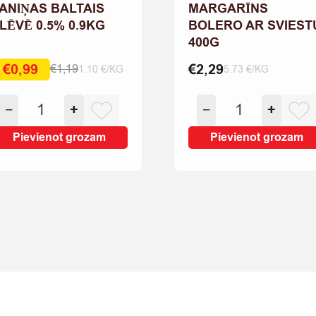
ANIŅAS BALTAIS
MARGARĪNS
LĒVĒ 0.5% 0.9KG
BOLERO AR SVIEST
400G
€
0,99
€
2,29
€
1,19
1.10 €/KG
5.73 €/KG
iginal
rrent
ice
ice
PANIŅAS
MARGARĪNS
as:
:
−
+
−
+
BALTAIS
BOLERO
,19.
,99.
PLĒVĒ
AR
Pievienot grozam
Pievienot grozam
0.5%
SVIESTU
0.9KG
400G
quantity
quantity