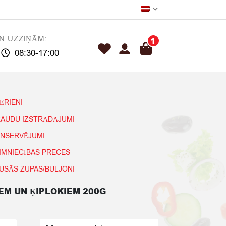
N UZZIŅĀM:
1
08:30-17:00
ĒRIENI
AUDU IZSTRĀDĀJUMI
NSERVĒJUMI
IMNIECĪBAS PRECES
USĀS ZUPAS/BULJONI
EM UN ĶIPLOKIEM 200G