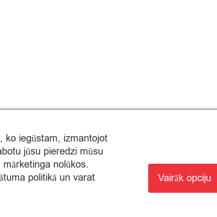
, ko iegūstam, izmantojot
labotu jūsu pieredzi mūsu
un mārketinga nolūkos.
ātuma politikā un varat
Vairāk opciju
MTIRDZNIECĪBAI: SĒRIJA MT Nr. 00000000736.
AUTA NO 8:00 - 22:00.