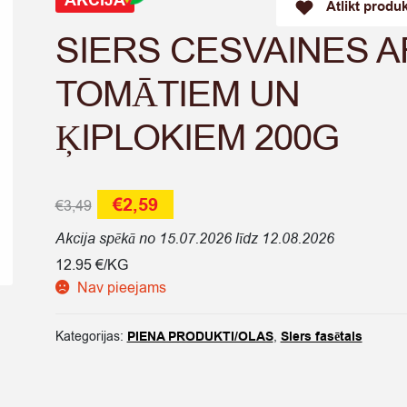
AKCIJA
Atlikt produ
SIERS CESVAINES A
TOMĀTIEM UN
ĶIPLOKIEM 200G
Original
Current
€
2,59
€
3,49
price
price
Akcija spēkā no 15.07.2026 līdz 12.08.2026
was:
is:
12.95 €/KG
Nav pieejams
€3,49.
€2,59.
Kategorijas:
PIENA PRODUKTI/OLAS
,
Siers fasētais