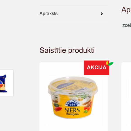
Ap
Apraksts
Izce
Saistītie produkti
AKCIJA