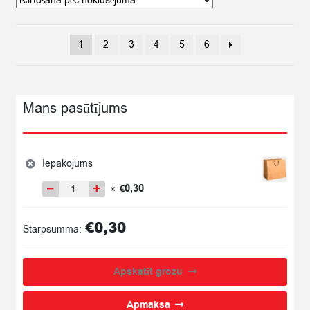
1
2
3
4
5
6
Mans pasūtījums
Iepakojums
−
+
0,30
×
€
Iepakojums
quantity
€
0,30
Starpsumma:
Apskatīt grozu
Apmaksa