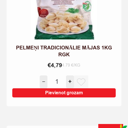
PELMEŅI TRADICIONĀLIE MĀJAS 1KG
RGK
€
4,79
4.79 €/KG
PELMEŅI
−
+
TRADICIONĀLIE
MĀJAS
Pievienot grozam
1KG
RGK
quantity