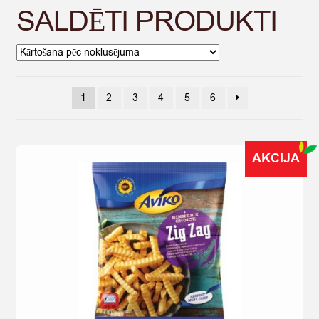
SALDĒTI PRODUKTI
1
2
3
4
5
6
AKCIJA