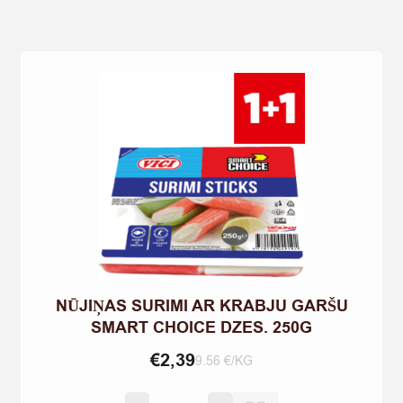
CRINKLE
750G
quantity
NŪJIŅAS SURIMI AR KRABJU GARŠU
SMART CHOICE DZES. 250G
€
2,39
9.56 €/KG
NŪJIŅAS