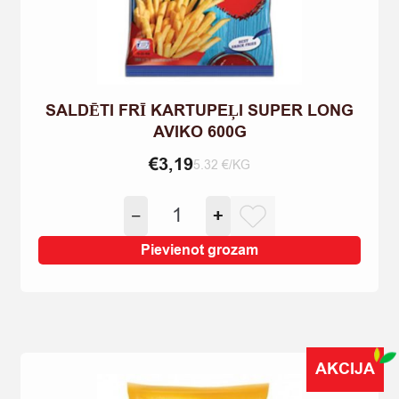
SALDĒTI FRĪ KARTUPEĻI SUPER LONG
AVIKO 600G
€
3,19
5.32 €/KG
SALDĒTI
−
+
FRĪ
KARTUPEĻI
Pievienot grozam
SUPER
LONG
AVIKO
600G
quantity
AKCIJA