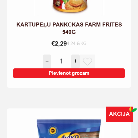
KARTUPEĻU PANKŪKAS FARM FRITES
540G
€
2,29
4.24 €/KG
KARTUPEĻU
−
+
PANKŪKAS
FARM
Pievienot grozam
FRITES
540G
quantity
AKCIJA