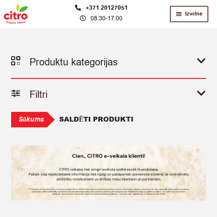
Skip
Skip
+371 20127051
Izvēlne
08:30-17:00
to
to
navigation
content
Produktu kategorijas
Filtri
SALDĒTI PRODUKTI
Sākums