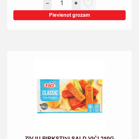
−
+
SURIMI
AR
Pievienot grozam
KRABJU
GARŠU
SMART
CHOICE
DZES.
250G
quantity
ZIVJU PIRKSTIŅI SALD.VIČI 250G