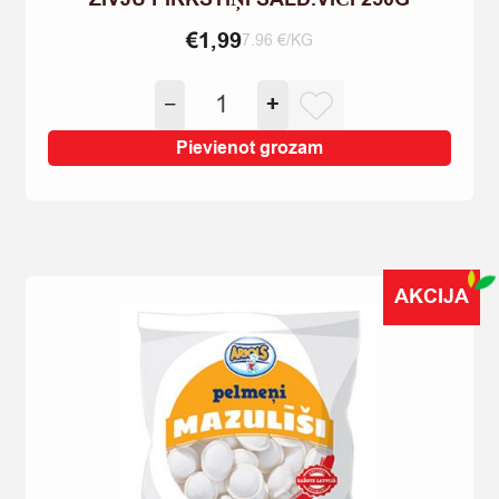
€
1,99
7.96 €/KG
ZIVJU
−
+
PIRKSTIŅI
SALD.VIČI
Pievienot grozam
250G
quantity
AKCIJA