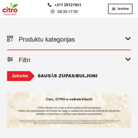
Skip
Skip
+371 20127051
Izvēlne
08:30-17:00
to
to
navigation
content
Produktu kategorijas
Filtri
SAUSĀS ZUPAS/BULJONI
Sākums