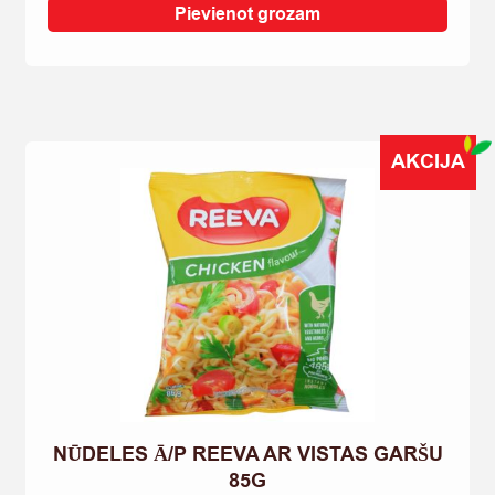
AR
Pievienot grozam
SIERA
MĒRCI
55G
quantity
AKCIJA
NŪDELES Ā/P REEVA AR VISTAS GARŠU
85G