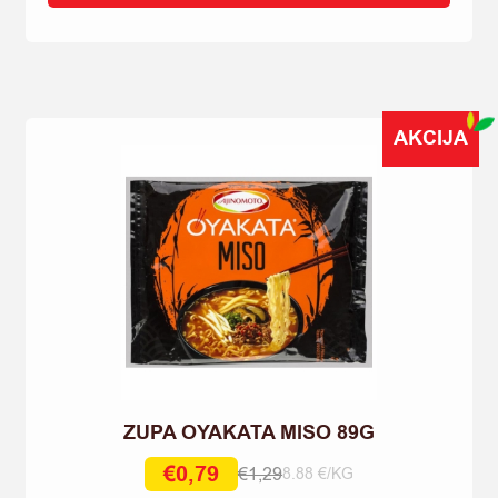
89G
quantity
AKCIJA
ZUPA OYAKATA MISO 89G
€
0,79
€
1,29
8.88 €/KG
Original
Current