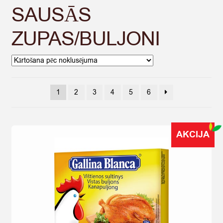
SAUSĀS
ZUPAS/BULJONI
1
2
3
4
5
6
AKCIJA