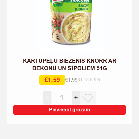
KARTUPEĻU BIEZENIS KNORR AR
BEKONU UN SĪPOLIEM 51G
€
1,59
€
1,99
31.18 €/KG
Original
Current
price
price
KARTUPEĻU
−
+
was:
is:
BIEZENIS
€1,99.
€1,59.
KNORR
Pievienot grozam
AR
BEKONU
UN