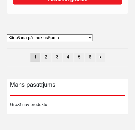
ĀTRI
PAG.
AR
CEPTIEM
SĪPOLIEM
TRAUKĀ
40G
quantity
1
2
3
4
5
6
Mans pasūtījums
Grozā nav produktu