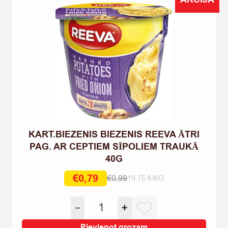
KART.BIEZENIS BIEZENIS REEVA ĀTRI
PAG. AR CEPTIEM SĪPOLIEM TRAUKĀ
40G
€
0,79
€
0,99
19.75 €/KG
Original
Current
price
price
KART.BIEZENIS
−
+
was:
is:
BIEZENIS
€0,99.
€0,79.
REEVA
Pievienot grozam