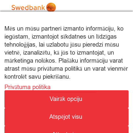
Mēs un mūsu partneri izmanto informāciju, ko
iegūstam, izmantojot sīkdatnes un līdzīgas
tehnoloģijas, lai uzlabotu jūsu pieredzi mūsu
vietnē, izanalizētu, kā jūs to izmantojat, un
mārketinga nolūkos. Plašāku informāciju varat
atrast mūsu privātuma politikā un varat vienmēr
kontrolēt savu piekrišanu.
Privātuma politika
© Citro Rēzekne 2026
Vairāk opciju
SPECIĀLĀ ATĻAUJA ALKOHOLISKO DZĒRIENU
Atspējot visu
MAZUMTIRDZNIECĪBAI: SĒRIJA MT Nr. 00000000736.
ALKOHOLISKO DZĒRIENU IEGĀDE UN PIEGĀDE ATĻAUTA NO
8:00 - 22:00.