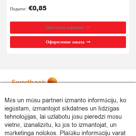
товара
ŠOK.GAB.
€
0,85
Пакет
Подытог:
24%
45G
Просмотр корзины
Оформление заказа
Mēs un mūsu partneri izmanto informāciju, ko
iegūstam, izmantojot sīkdatnes un līdzīgas
tehnoloģijas, lai uzlabotu jūsu pieredzi mūsu
vietnē, izanalizētu, kā jūs to izmantojat, un
mārketinga nolūkos. Plašāku informāciju varat