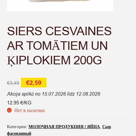
SIERS CESVAINES
AR TOMĀTIEM UN
ĶIPLOKIEM 200G
Первоначальная
Текущая
€
2,59
€
3,49
цена
цена:
Akcija spēkā no 15.07.2026 līdz 12.08.2026
составляла
€2,59.
12.95 €/KG
Нет в наличии
€3,49.
Категории:
МОЛОЧНАЯ ПРОДУКЦИЯ / ЯЙЦА
,
Сыр
фасованный