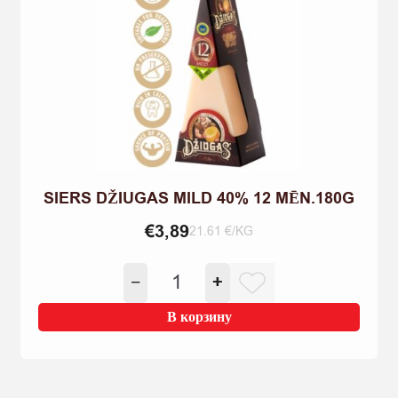
SIERS DŽIUGAS MILD 40% 12 MĒN.180G
€
3,89
21.61 €/KG
Количество
−
+
товара
SIERS
В корзину
DŽIUGAS
MILD
40%