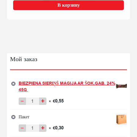
€1,59.
BALTAIS
В корзину
SALDĀ
KRĒJUMA
JOGURTS
AR
GRAUDIEM
400G
Мой заказ
BIEZPIENA SIERIŅŠ MAGIJA AR ŠOK.GAB. 24%
45G
−
+
0,55
×
€
Количество
товара
BIEZPIENA
Пакет
SIERIŅŠ
−
+
0,30
×
€
MAGIJA
Количество
AR