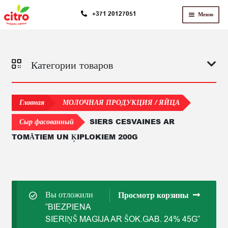
Перейти
Перейти
+371 20127051
Меню
к
к
навигации
содержимому
Категории товаров
Главная
МОЛОЧНАЯ ПРОДУКЦИЯ / ЯЙЦА
SIERS CESVAINES AR
Сыр фасованный
TOMĀTIEM UN ĶIPLOKIEM 200G
Вы отложили
Просмотр корзины
“BIEZPIENA
SIERIŅŠ MAGIJA AR ŠOK.GAB. 24% 45G”