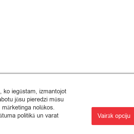
, ko iegūstam, izmantojot
labotu jūsu pieredzi mūsu
un mārketinga nolūkos.
ātuma politikā un varat
Vairāk opciju
MTIRDZNIECĪBAI: SĒRIJA MT Nr. 00000000736.
AUTA NO 8:00 - 22:00.