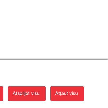
×
Atspējot visu
Atļaut visu
Хотите что-то спросить
у нас?