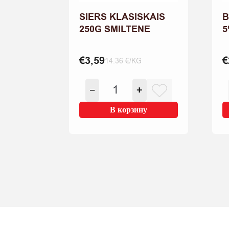
SIERS KLASISKAIS
B
250G SMILTENE
5
€
3,59
€
14.36 €/KG
Количество
−
+
товара
SIERS
В корзину
KLASISKAIS
250G
SMILTENE