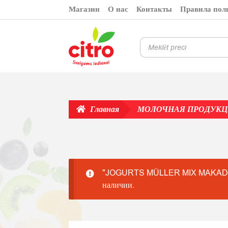
Перейти
Перейти
Магазин
О нас
Контакты
Правила пол
к
к
навигации
содержимому
Поиск
товаров
Главная
МОЛОЧНАЯ ПРОДУКЦИ
"JOGURTS MÜLLER MIX MAKADĀMIJA
наличии.