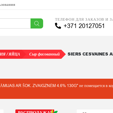
ьзования
ТЕЛЕФОН ДЛЯ ЗАКАЗОВ И З
+371 20127051
SIERS CESVAINES 
Я / ЯЙЦА
Сыр фасованный
S AR ŠOK. ZVAIGZNĒM 4.6% 130G" не помещается в корзину
РАСПРОДАЖА!