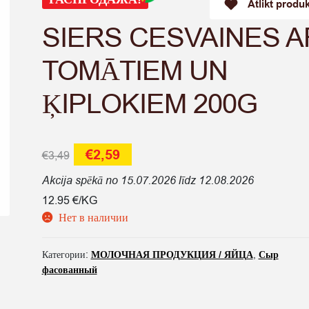
Atlikt produ
SIERS CESVAINES A
TOMĀTIEM UN
ĶIPLOKIEM 200G
Первоначальная
Текущая
€
2,59
€
3,49
цена
цена:
Akcija spēkā no 15.07.2026 līdz 12.08.2026
составляла
€2,59.
12.95 €/KG
Нет в наличии
€3,49.
Категории:
МОЛОЧНАЯ ПРОДУКЦИЯ / ЯЙЦА
,
Сыр
фасованный