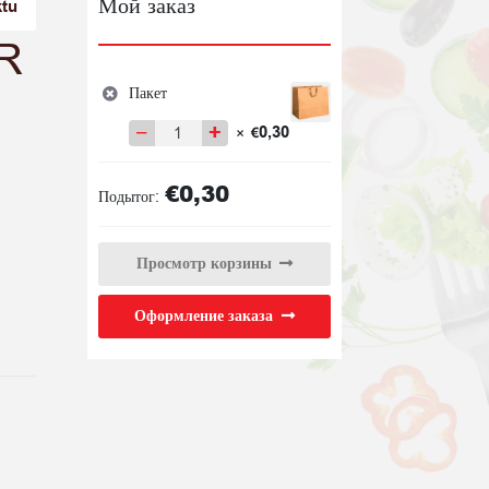
Мой заказ
ktu
R
Пакет
−
+
0,30
×
€
Количество
товара
€
0,30
Пакет
Подытог:
Просмотр корзины
Оформление заказа