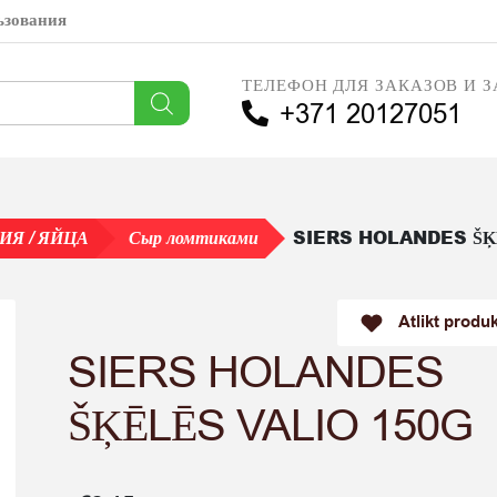
ьзования
ТЕЛЕФОН ДЛЯ ЗАКАЗОВ И З
+371 20127051
SIERS HOLANDES ŠĶ
Я / ЯЙЦА
Сыр ломтиками
Atlikt produ
SIERS HOLANDES
ŠĶĒLĒS VALIO 150G