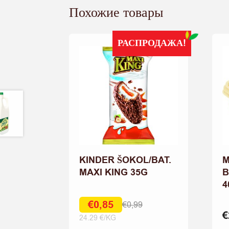
Похожие товары
РАСПРОДАЖА!
KINDER ŠOKOL/BAT.
M
MAXI KING 35G
B
4
€
0,85
€
0,99
Первоначальная
Текущая
€
24.29 €/KG
цена
цена: