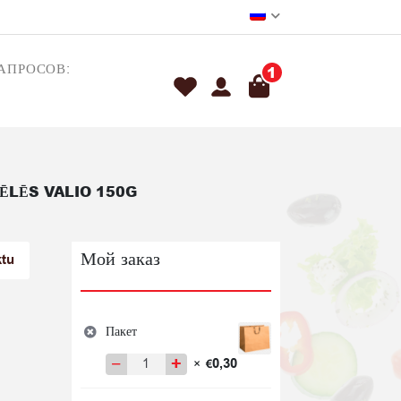
АПРОСОВ:
1
ĒLĒS VALIO 150G
Мой заказ
ktu
Пакет
−
+
0,30
×
€
Количество
товара