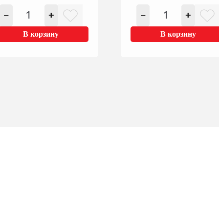
Количество
Количество
−
+
−
+
товара
товара
MARGARĪNS
SALMIŅI
В корзину
В корзину
BOLERO
PIENAM
AR
QUICK
SVIESTU
MILK
400G
AR
ŠOKOLĀDES
GARŠU
30G