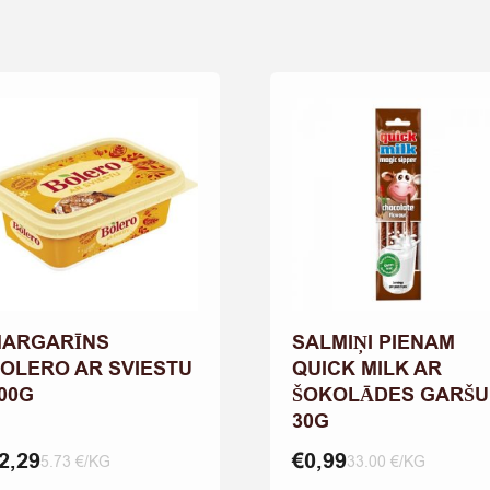
ARGARĪNS
SALMIŅI PIENAM
OLERO AR SVIESTU
QUICK MILK AR
00G
ŠOKOLĀDES GARŠU
30G
2,29
€
0,99
5.73 €/KG
33.00 €/KG