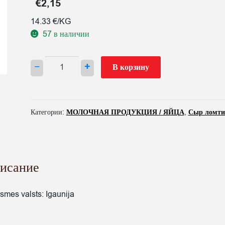
€
2,15
14.33 €/KG
57 в наличии
Количество
−
+
В корзину
товара
SIERS
HOLANDES
ŠĶĒLĒS
Категории:
МОЛОЧНАЯ ПРОДУКЦИЯ / ЯЙЦА
,
Сыр ломти
VALIO
150G
исание
lsmes valsts: Igaunija