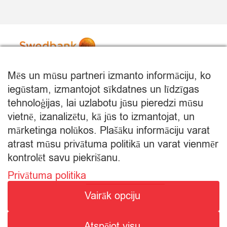
Mēs un mūsu partneri izmanto informāciju, ko
iegūstam, izmantojot sīkdatnes un līdzīgas
tehnoloģijas, lai uzlabotu jūsu pieredzi mūsu
vietnē, izanalizētu, kā jūs to izmantojat, un
mārketinga nolūkos. Plašāku informāciju varat
atrast mūsu privātuma politikā un varat vienmēr
kontrolēt savu piekrišanu.
Privātuma politika
© Citro Rēzekne 2026
Vairāk opciju
SPECIĀLĀ ATĻAUJA ALKOHOLISKO DZĒRIENU
Atspējot visu