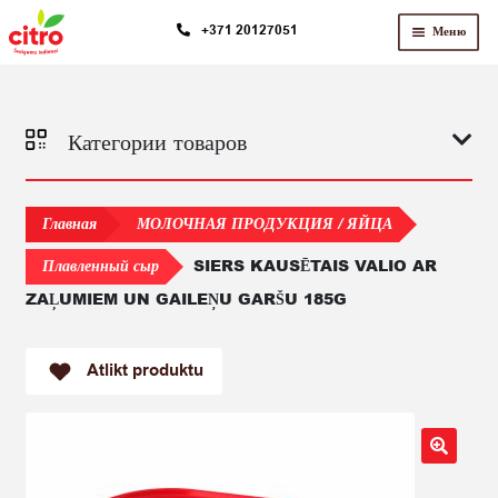
Перейти
Перейти
+371 20127051
Меню
к
к
навигации
содержимому
Категории товаров
Главная
МОЛОЧНАЯ ПРОДУКЦИЯ / ЯЙЦА
SIERS KAUSĒTAIS VALIO AR
Плавленный сыр
ZAĻUMIEM UN GAILEŅU GARŠU 185G
Atlikt produktu
🔍