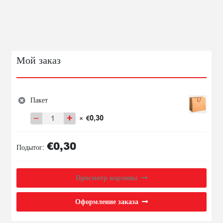
AR
ŠOKOLĀDES
BUMBIŅĀM
4.9%
130G
Мой заказ
Пакет
−
+
0,30
×
€
Количество
товара
€
0,30
Пакет
Подытог:
Просмотр корзины
Оформление заказа