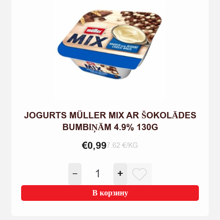
JOGURTS MÜLLER MIX AR ŠOKOLĀDES
BUMBIŅĀM 4.9% 130G
€
0,99
7.62 €/KG
Количество
−
+
товара
JOGURTS
В корзину
MÜLLER
MIX