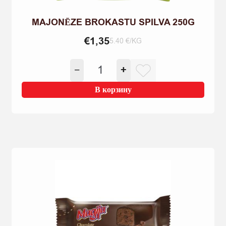
MAJONĒZE BROKASTU SPILVA 250G
€
1,35
5.40 €/KG
Количество
−
+
товара
MAJONĒZE
В корзину
BROKASTU
SPILVA
250G