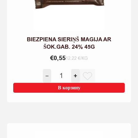
BIEZPIENA SIERIŅŠ MAGIJA AR
ŠOK.GAB. 24% 45G
€
0,55
12.22 €/KG
Количество
−
+
товара
BIEZPIENA
В корзину
SIERIŅŠ
MAGIJA
AR
ŠOK.GAB.
24%
45G