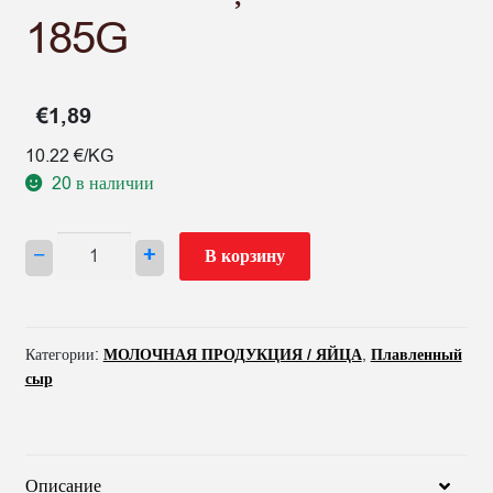
185G
€
1,89
10.22 €/KG
20 в наличии
Количество
−
+
В корзину
товара
SIERS
KAUSĒTAIS
VALIO
Категории:
МОЛОЧНАЯ ПРОДУКЦИЯ / ЯЙЦА
,
Плавленный
AR
сыр
ZAĻUMIEM
UN
GAILEŅU
GARŠU
Описание