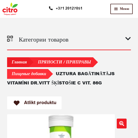
Перейти
Перейти
+371 20127051
Меню
к
к
навигации
содержимому
Категории товаров
Главная
ПРЯНОСТИ / ПРИПРАВЫ
UZTURA BAGĀTINĀTĀJS
Пищевые добавки
VITAMĪNI DR.VITT ŠĶĪSTOŠIE C VIT. 86G
Atlikt produktu
🔍