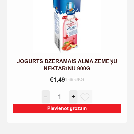
JOGURTS DZERAMAIS ALMA ZEMEŅU
NEKTARĪNU 900G
€
1,49
1.66 €/KG
JOGURTS
−
+
DZERAMAIS
ALMA
Pievienot grozam
ZEMEŅU
NEKTARĪNU
900G