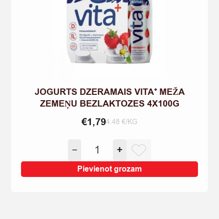
JOGURTS DZERAMAIS VITA⁺ MEŽA
ZEMEŅU BEZLAKTOZES 4X100G
€
1,79
4.48 €/KG
JOGURTS
−
+
DZERAMAIS
VITA⁺
Pievienot grozam
MEŽA
ZEMEŅU
BEZLAKTOZES
4X100G