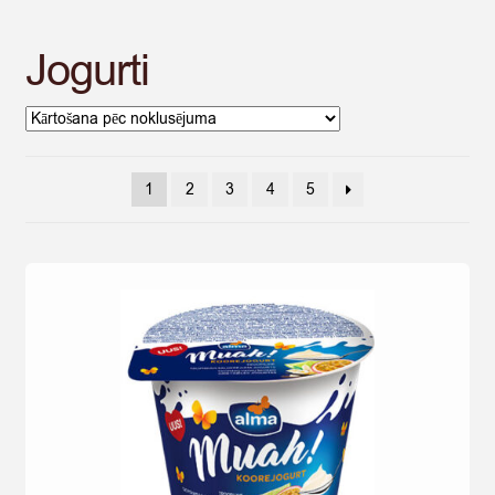
Jogurti
1
2
3
4
5