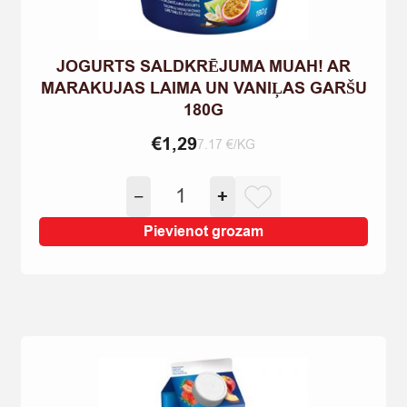
JOGURTS SALDKRĒJUMA MUAH! AR
MARAKUJAS LAIMA UN VANIĻAS GARŠU
180G
€
1,29
7.17 €/KG
JOGURTS
−
+
SALDKRĒJUMA
MUAH!
Pievienot grozam
AR
MARAKUJAS
LAIMA
UN
VANIĻAS
GARŠU
180G
quantity