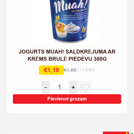
JOGURTS MUAH! SALDKRĒJUMA AR
KRĒMS BRULĒ PIEDEVU 380G
€
1,19
€
1,69
3.13 €/KG
Original
Current
price
price
JOGURTS
−
+
was:
is:
MUAH!
€1,69.
€1,19.
SALDKRĒJUMA
Pievienot grozam
AR
KRĒMS
BRULĒ
PIEDEVU