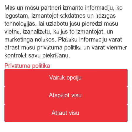
Mēs un mūsu partneri izmanto informāciju, ko
iegūstam, izmantojot sīkdatnes un līdzīgas
tehnoloģijas, lai uzlabotu jūsu pieredzi mūsu
vietnē, izanalizētu, kā jūs to izmantojat, un
mārketinga nolūkos. Plašāku informāciju varat
atrast mūsu privātuma politikā un varat vienmēr
kontrolēt savu piekrišanu.
Privātuma politika
© Citro Rēzekne 2026
Vairāk opciju
SPECIĀLĀ ATĻAUJA ALKOHOLISKO DZĒRIENU
Atspējot visu
MAZUMTIRDZNIECĪBAI: SĒRIJA MT Nr. 00000000736.
ALKOHOLISKO DZĒRIENU IEGĀDE UN PIEGĀDE ATĻAUTA NO
Atļaut visu
8:00 - 22:00.
2
Search
Search