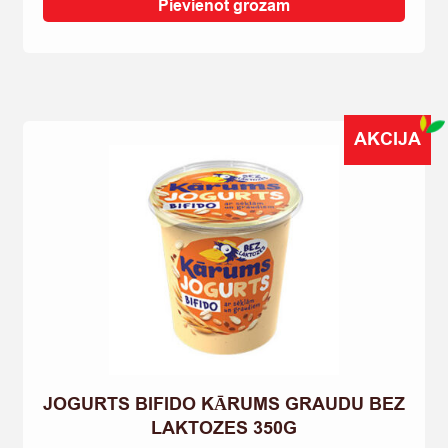
KĀRUMS
Pievienot grozam
AVEŅU
MUSLI
BEZ
LAKTOZES
350G
AKCIJA
quantity
JOGURTS BIFIDO KĀRUMS GRAUDU BEZ
LAKTOZES 350G