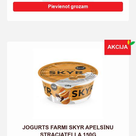
ALMA
Pievienot grozam
AR
MEŽA
OGĀM
900G
quantity
AKCIJA
JOGURTS FARMI SKYR APELSĪNU
STRACIATELLA 150G