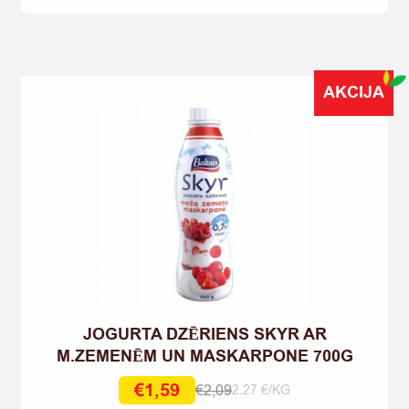
1KG
quantity
AKCIJA
JOGURTA DZĒRIENS SKYR AR
M.ZEMENĒM UN MASKARPONE 700G
€
1,59
€
2,09
2.27 €/KG
Original
Current