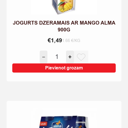
JOGURTS DZERAMAIS AR MANGO ALMA
900G
€
1,49
1.66 €/KG
JOGURTS
−
+
DZERAMAIS
AR
Pievienot grozam
MANGO
ALMA
900G
quantity