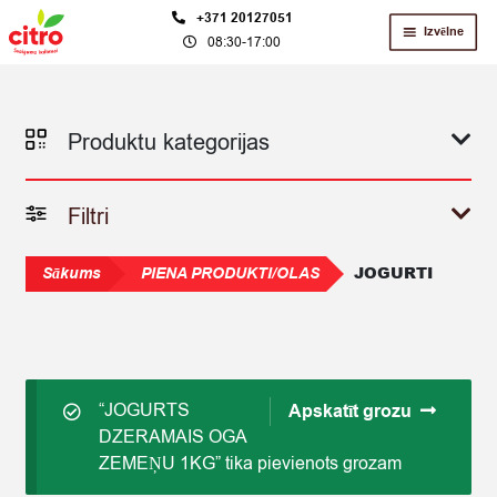
Skip
Skip
+371 20127051
Izvēlne
08:30-17:00
to
to
navigation
content
Produktu kategorijas
Filtri
JOGURTI
Sākums
PIENA PRODUKTI/OLAS
“JOGURTS
Apskatīt grozu
DZERAMAIS OGA
ZEMEŅU 1KG” tika pievienots grozam