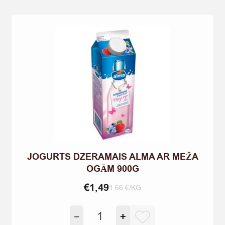
quantity
JOGURTS DZERAMAIS ALMA AR MEŽA
OGĀM 900G
€
1,49
1.66 €/KG
JOGURTS
−
+
DZERAMAIS