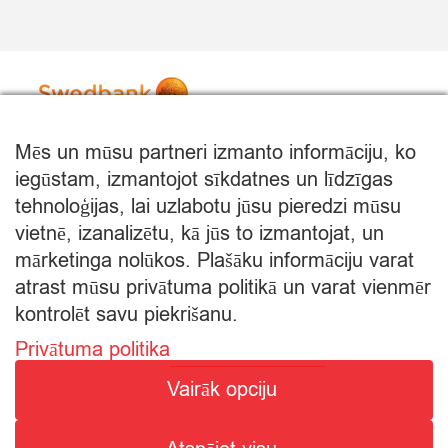
Mēs un mūsu partneri izmanto informāciju, ko
iegūstam, izmantojot sīkdatnes un līdzīgas
tehnoloģijas, lai uzlabotu jūsu pieredzi mūsu
vietnē, izanalizētu, kā jūs to izmantojat, un
mārketinga nolūkos. Plašāku informāciju varat
atrast mūsu privātuma politikā un varat vienmēr
kontrolēt savu piekrišanu.
Privātuma politika
© Citro Rēzekne 2026
Vairāk opciju
SPECIĀLĀ ATĻAUJA ALKOHOLISKO DZĒRIENU