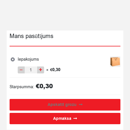
Mans pasūtījums
Iepakojums
−
+
0,30
×
€
Iepakojums
quantity
€
0,30
Starpsumma:
Apskatīt grozu
Apmaksa