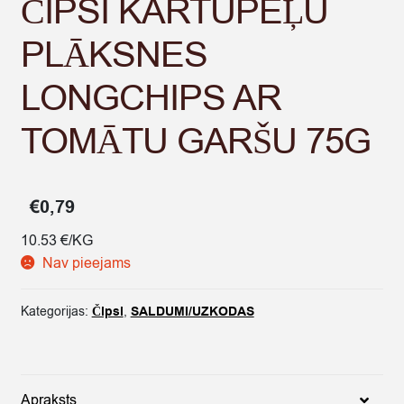
ČIPSI KARTUPEĻU
PLĀKSNES
LONGCHIPS AR
TOMĀTU GARŠU 75G
€
0,79
10.53 €/KG
Nav pieejams
Kategorijas:
Čipsi
,
SALDUMI/UZKODAS
Apraksts