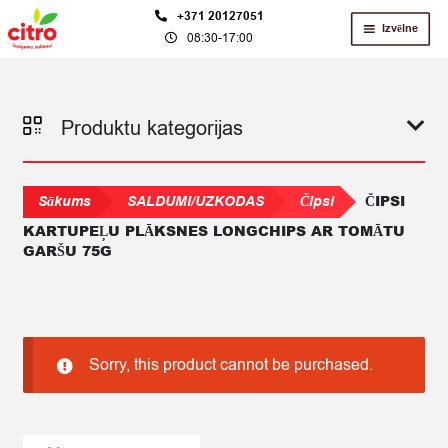
Skip
Skip
+371 20127051
Izvēlne
08:30-17:00
to
to
navigation
content
Produktu kategorijas
ČIPSI
Sākums
SALDUMI/UZKODAS
Čipsi
KARTUPEĻU PLĀKSNES LONGCHIPS AR TOMĀTU
GARŠU 75G
Sorry, this product cannot be purchased.