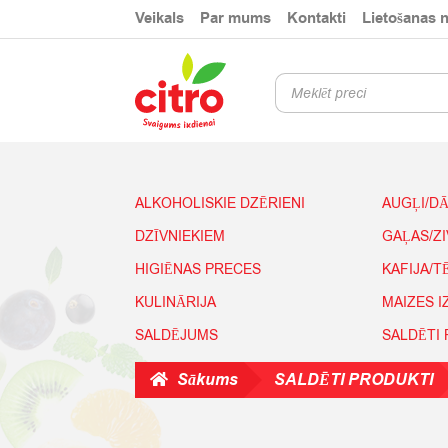
Skip
Skip
Veikals
Par mums
Kontakti
Lietošanas 
to
to
navigation
content
Products
search
ALKOHOLISKIE DZĒRIENI
AUGĻI/D
DZĪVNIEKIEM
GAĻAS/Z
HIGIĒNAS PRECES
KAFIJA/T
KULINĀRIJA
MAIZES 
SALDĒJUMS
SALDĒTI
Sākums
SALDĒTI PRODUKTI