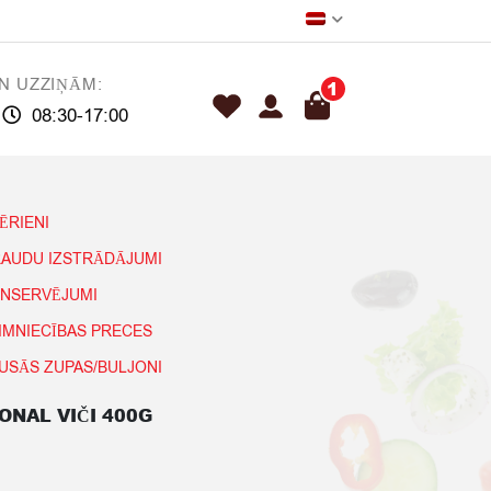
N UZZIŅĀM:
1
08:30-17:00
ĒRIENI
AUDU IZSTRĀDĀJUMI
NSERVĒJUMI
IMNIECĪBAS PRECES
USĀS ZUPAS/BULJONI
ONAL VIČI 400G