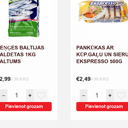
EŅĢES BALTIJAS
PANKŪKAS AR
ALDĒTAS 1KG
KŪP.GAĻU UN SIER
ALTUMS
EKSPRESSO 500G
2,99
€
2,49
2.99 €/KG
4.98 €/KG
REŅĢES
PANKŪKAS
−
+
−
+
BALTIJAS
AR
SALDĒTAS
KŪP.GAĻU
Pievienot grozam
Pievienot grozam
1KG
UN
SALTUMS
SIERU
quantity
EKSPRESSO
500G