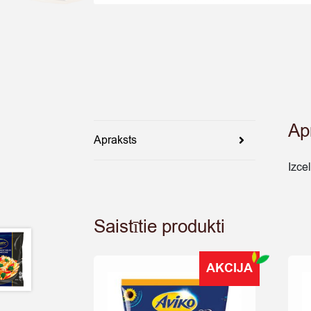
Ap
Apraksts
Izce
Saistītie produkti
AKCIJA