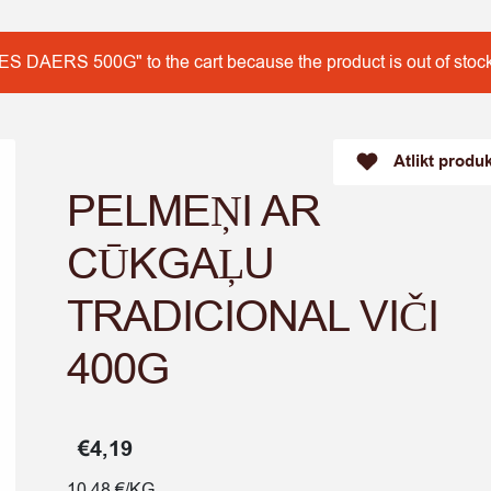
DAERS 500G" to the cart because the product is out of stock
Atlikt produ
PELMEŅI AR
CŪKGAĻU
TRADICIONAL VIČI
400G
€
4,19
10.48 €/KG