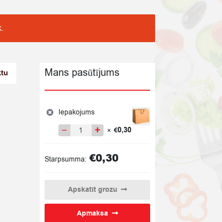
.
Mans pasūtījums
ktu
Iepakojums
−
+
0,30
×
€
Iepakojums
quantity
€
0,30
Starpsumma:
Apskatīt grozu
Apmaksa