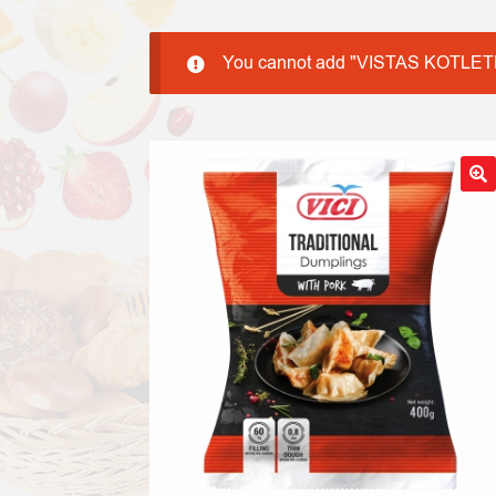
You cannot add "VISTAS KOTLETES 
🔍