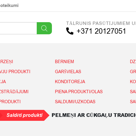
noteikumi
TĀLRUNIS PASŪTĪJUMIEM U
+371 20127051
ĀRZEŅI
BĒRNIEM
DZ
IVJU PRODUKTI
GARŠVIELAS
GR
ĒJA
KONDITOREJA
KO
IZSTRĀDĀJUMI
PIENA PRODUKTI/OLAS
SA
 PRODUKTI
SALDUMI/UZKODAS
SA
PELMEŅI AR CŪKGAĻU TRADICI
Saldēti produkti