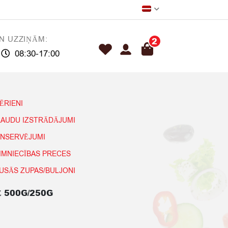
N UZZIŅĀM:
2
08:30-17:00
ĒRIENI
AUDU IZSTRĀDĀJUMI
NSERVĒJUMI
IMNIECĪBAS PRECES
USĀS ZUPAS/BULJONI
 500G/250G