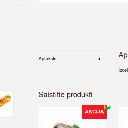
Ap
Apraksts
Izce
Saistītie produkti
AKCIJA