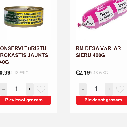
ONSERVI TŪRISTU
RM DESA VĀR. AR
ROKASTIS JAUKTS
SIERU 400G
40G
0,99
€
2,19
4.13 €/KG
5.48 €/KG
KONSERVI
RM
−
+
−
+
TŪRISTU
DESA
BROKASTIS
VĀR.
Pievienot grozam
Pievienot grozam
JAUKTS
AR
240G
SIERU
quantity
400G
quantity