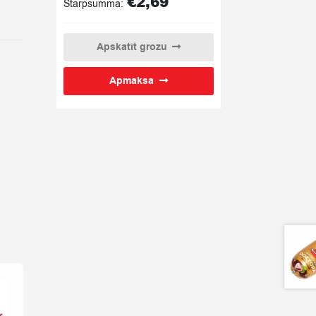
€
2,69
Starpsumma:
Apskatīt grozu
Apmaksa