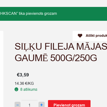
SCAN” tika pievienots grozam
Atlikt produ
SIĻĶU FILEJA MĀJA
GAUMĒ 500G/250G
€
3,59
14.36 €/KG
8 atlikumā
SIĻĶU
−
+
Pievienot grozam