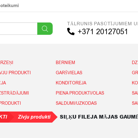
noteikumi
TĀLRUNIS PASŪTĪJUMIEM U
+371 20127051
ĀRZEŅI
BĒRNIEM
DZ
IVJU PRODUKTI
GARŠVIELAS
GR
ĒJA
KONDITOREJA
KO
IZSTRĀDĀJUMI
PIENA PRODUKTI/OLAS
SA
 PRODUKTI
SALDUMI/UZKODAS
SA
SIĻĶU FILEJA MĀJAS GAUMĒ
KTI
Zivju produkti