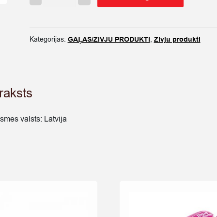
FILEJA
MĀJAS
GAUMĒ
500G/250G
Kategorijas:
GAĻAS/ZIVJU PRODUKTI
,
Zivju produkti
quantity
raksts
lsmes valsts: Latvija