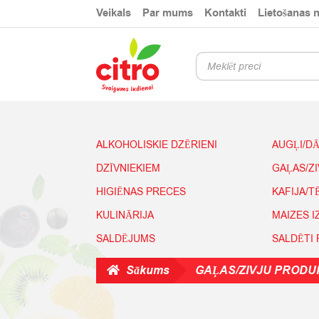
Skip
Skip
Veikals
Par mums
Kontakti
Lietošanas 
to
to
navigation
content
Products
search
ALKOHOLISKIE DZĒRIENI
AUGĻI/D
DZĪVNIEKIEM
GAĻAS/Z
HIGIĒNAS PRECES
KAFIJA/T
KULINĀRIJA
MAIZES 
SALDĒJUMS
SALDĒTI
Sākums
GAĻAS/ZIVJU PRODU