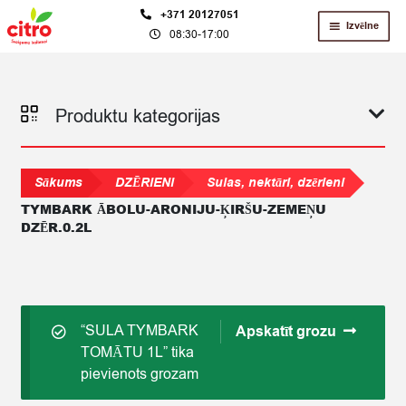
Skip
Skip
+371 20127051
Izvēlne
08:30-17:00
to
to
navigation
content
Produktu kategorijas
Sākums
DZĒRIENI
Sulas, nektāri, dzērieni
TYMBARK ĀBOLU-ARONIJU-ĶIRŠU-ZEMEŅU
DZĒR.0.2L
“SULA TYMBARK
Apskatīt grozu
TOMĀTU 1L” tika
pievienots grozam