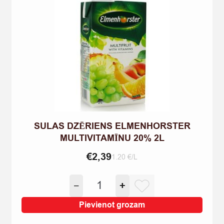
SULAS DZĒRIENS ELMENHORSTER
MULTIVITAMĪNU 20% 2L
€
2,39
1.20 €/L
SULAS
−
+
DZĒRIENS
ELMENHORSTER
Pievienot grozam
MULTIVITAMĪNU