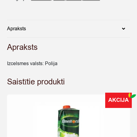
DZĒR.0.2L
quantity
Apraksts
Apraksts
Izcelsmes valsts: Polija
Saistītie produkti
AKCIJA