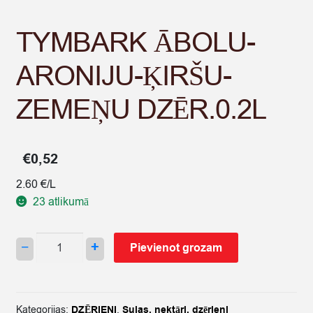
TYMBARK ĀBOLU-
ARONIJU-ĶIRŠU-
ZEMEŅU DZĒR.0.2L
€
0,52
2.60 €/L
23 atlikumā
TYMBARK
−
+
Pievienot grozam
ĀBOLU-
ARONIJU-
ĶIRŠU-
ZEMEŅU
Kategorijas:
DZĒRIENI
,
Sulas, nektāri, dzērieni