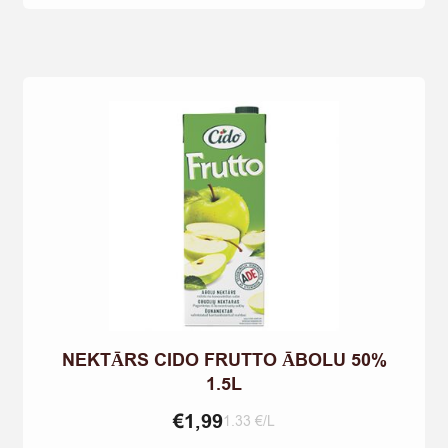
20%
2L
quantity
NEKTĀRS CIDO FRUTTO ĀBOLU 50%
1.5L
€
1,99
1.33 €/L