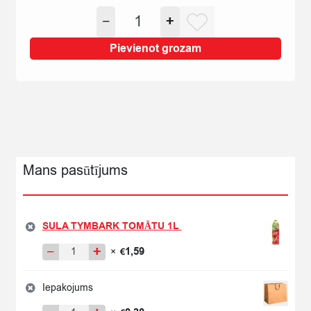
NEKTĀRS
−
+
CIDO
FRUTTO
Pievienot grozam
ĀBOLU
50%
1.5L
quantity
Mans pasūtījums
SULA TYMBARK TOMĀTU 1L
−
+
1,59
×
€
SULA
TYMBARK
TOMĀTU
Iepakojums
1L