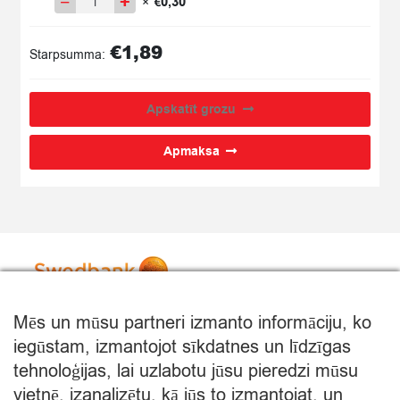
−
+
0,30
×
€
quantity
Iepakojums
quantity
€
1,89
Starpsumma:
Apskatīt grozu
Apmaksa
Mēs un mūsu partneri izmanto informāciju, ko
iegūstam, izmantojot sīkdatnes un līdzīgas
tehnoloģijas, lai uzlabotu jūsu pieredzi mūsu
vietnē, izanalizētu, kā jūs to izmantojat, un