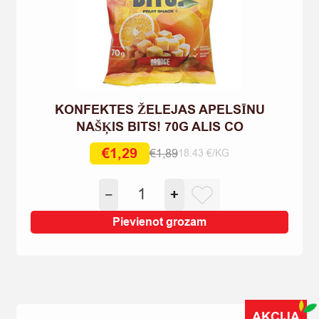
KONFEKTES ŽELEJAS APELSĪNU
NAŠĶIS BITS! 70G ALIS CO
€
1,29
€
1,89
18.43 €/KG
Original
Current
price
price
KONFEKTES
−
+
was:
is:
ŽELEJAS
€1,89.
€1,29.
APELSĪNU
Pievienot grozam
NAŠĶIS
BITS!
70G
ALIS
CO
AKCIJA