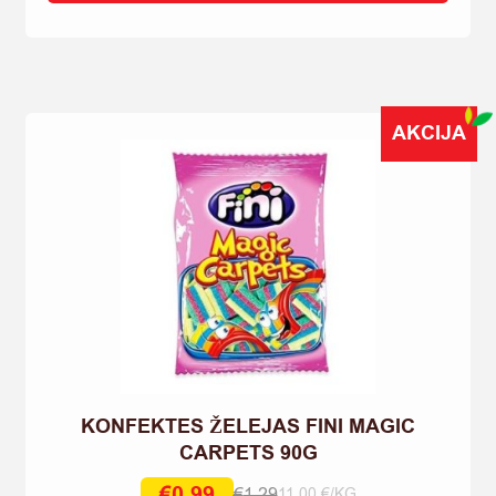
BERI
ROSHEN
KG
quantity
AKCIJA
KONFEKTES ŽELEJAS FINI MAGIC
CARPETS 90G
€
0,99
€
1,29
11.00 €/KG