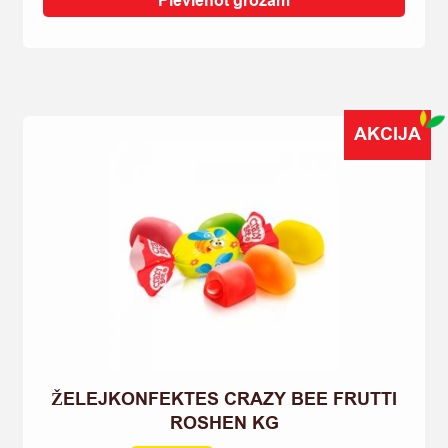
Pievienot grozam
COLA
4-
PACK
106G
quantity
AKCIJA
ŽELEJKONFEKTES CRAZY BEE FRUTTI
ROSHEN KG