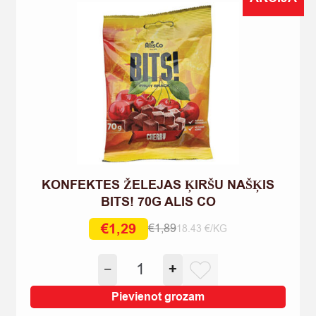
quantity
KONFEKTES ŽELEJAS ĶIRŠU NAŠĶIS
BITS! 70G ALIS CO
€
1,29
€
1,89
18.43 €/KG
Original
Current
price
price
KONFEKTES
−
+
was:
is:
ŽELEJAS
€1,89.
€1,29.
ĶIRŠU
Pievienot grozam
NAŠĶIS