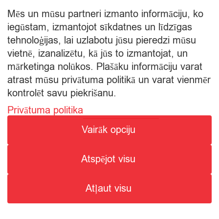
Mēs un mūsu partneri izmanto informāciju, ko
iegūstam, izmantojot sīkdatnes un līdzīgas
tehnoloģijas, lai uzlabotu jūsu pieredzi mūsu
vietnē, izanalizētu, kā jūs to izmantojat, un
mārketinga nolūkos. Plašāku informāciju varat
atrast mūsu privātuma politikā un varat vienmēr
kontrolēt savu piekrišanu.
Privātuma politika
© Citro Rēzekne 2026
Vairāk opciju
SPECIĀLĀ ATĻAUJA ALKOHOLISKO DZĒRIENU
Atspējot visu
MAZUMTIRDZNIECĪBAI: SĒRIJA MT Nr. 00000000736.
ALKOHOLISKO DZĒRIENU IEGĀDE UN PIEGĀDE ATĻAUTA NO
Atļaut visu
8:00 - 22:00.
2
Search
Search