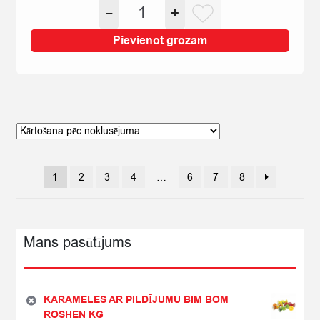
KONFEKTES
−
+
was:
is:
ĀBOLĪŠI
€6,89.
€5,29.
KG
Pievienot grozam
quantity
1
2
3
4
…
6
7
8
Mans pasūtījums
KARAMELES AR PILDĪJUMU BIM BOM
ROSHEN KG