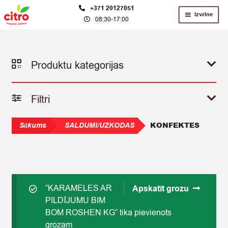
Skip
Skip
+371 20127051
Izvēlne
08:30-17:00
to
to
navigation
content
Produktu kategorijas
Filtri
KONFEKTES
Sākums
SALDUMI/UZKODAS
“KARAMELES AR
Apskatīt grozu
PILDĪJUMU BIM
BOM ROSHEN KG” tika pievienots
grozam