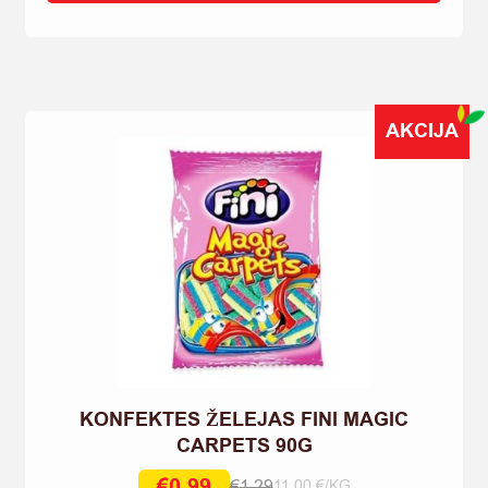
BERI
ROSHEN
KG
quantity
AKCIJA
KONFEKTES ŽELEJAS FINI MAGIC
CARPETS 90G
€
0,99
€
1,29
11.00 €/KG