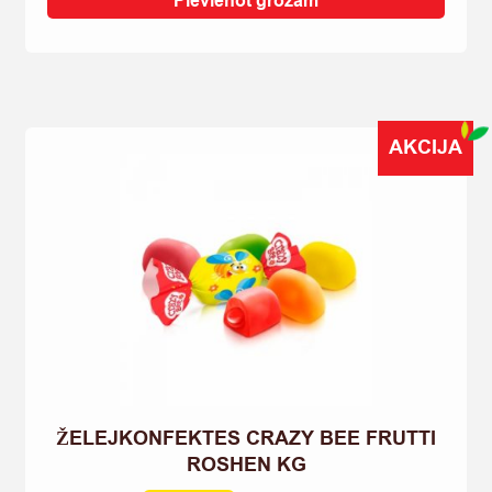
Pievienot grozam
COLA
4-
PACK
106G
quantity
AKCIJA
ŽELEJKONFEKTES CRAZY BEE FRUTTI
ROSHEN KG