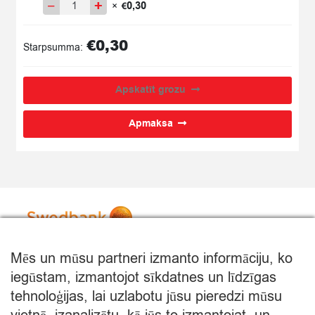
−
+
0,30
×
€
Iepakojums
quantity
€
0,30
Starpsumma:
Apskatīt grozu
Apmaksa
Mēs un mūsu partneri izmanto informāciju, ko
iegūstam, izmantojot sīkdatnes un līdzīgas
tehnoloģijas, lai uzlabotu jūsu pieredzi mūsu