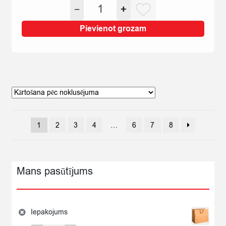
KONFEKTES
−
+
was:
is:
ĀBOLĪŠI
€6,89.
€5,29.
KG
Pievienot grozam
quantity
1
2
3
4
…
6
7
8
Mans pasūtījums
Iepakojums