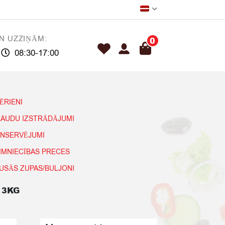
N UZZIŅĀM:
0
08:30-17:00
ĒRIENI
AUDU IZSTRĀDĀJUMI
NSERVĒJUMI
IMNIECĪBAS PRECES
USĀS ZUPAS/BULJONI
 3KG