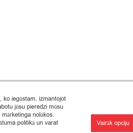
, ko iegūstam, izmantojot
labotu jūsu pieredzi mūsu
un mārketinga nolūkos.
ātuma politikā un varat
Vairāk opciju
MTIRDZNIECĪBAI: SĒRIJA MT Nr. 00000000736.