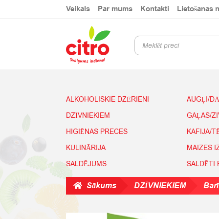
Skip
Skip
Veikals
Par mums
Kontakti
Lietošanas 
to
to
navigation
content
Products
search
ALKOHOLISKIE DZĒRIENI
AUGĻI/D
DZĪVNIEKIEM
GAĻAS/Z
HIGIĒNAS PRECES
KAFIJA/T
KULINĀRIJA
MAIZES 
SALDĒJUMS
SALDĒTI
Sākums
DZĪVNIEKIEM
Bar