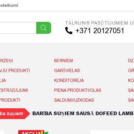
noteikumi
TĀLRUNIS PASŪTĪJUMIEM U
+371 20127051
ĀRZEŅI
BĒRNIEM
DZ
IVJU PRODUKTI
GARŠVIELAS
GR
ĒJA
KONDITOREJA
KO
IZSTRĀDĀJUMI
PIENA PRODUKTI/OLAS
SA
 PRODUKTI
SALDUMI/UZKODAS
SA
BARĪBA SUŅIEM SAUSĀ DOFEED LAMB
ība suņiem