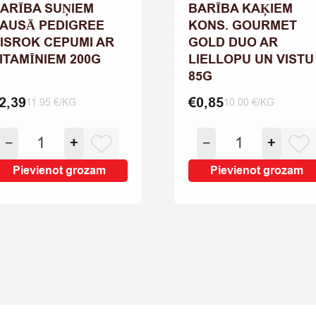
ARĪBA SUŅIEM
BARĪBA KAĶIEM
AUSĀ PEDIGREE
KONS. GOURMET
ISROK CEPUMI AR
GOLD DUO AR
ITAMĪNIEM 200G
LIELLOPU UN VISTU
85G
2,39
€
0,85
11.95 €/KG
10.00 €/KG
BARĪBA
BARĪBA
−
+
−
+
SUŅIEM
KAĶIEM
SAUSĀ
KONS.
Pievienot grozam
Pievienot grozam
PEDIGREE
GOURMET
BISROK
GOLD
CEPUMI
DUO
AR
AR
VITAMĪNIEM
LIELLOPU
200G
UN
quantity
VISTU
85G
quantity