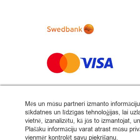
Mēs un mūsu partneri izmanto informāciju
sīkdatnes un līdzīgas tehnoloģijas, lai uz
© Citro Rēzekne 2026
vietnē, izanalizētu, kā jūs to izmantojat, 
Plašāku informāciju varat atrast mūsu priv
SPECIĀLĀ ATĻAUJA ALKOHOLISKO DZĒRIENU MAZU
vienmēr kontrolēt savu piekrišanu.