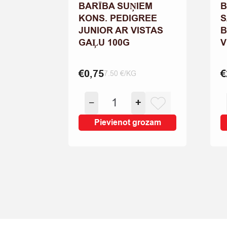
BARĪBA SUŅIEM
B
KONS. PEDIGREE
S
JUNIOR AR VISTAS
B
GAĻU 100G
V
€
0,75
€
7.50 €/KG
BARĪBA
−
+
SUŅIEM
KONS.
Pievienot grozam
PEDIGREE
JUNIOR
AR
VISTAS
GAĻU
100G
quantity