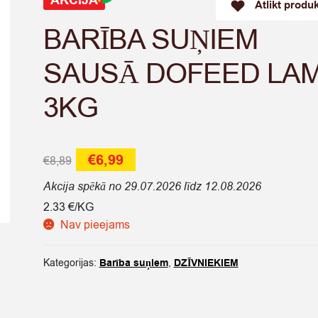
AKCIJA
Atlikt produ
BARĪBA SUŅIEM
SAUSĀ DOFEED LA
3KG
Original
Current
€
6,99
€
8,89
price
price
Akcija spēkā no 29.07.2026 līdz 12.08.2026
was:
is:
2.33 €/KG
Nav pieejams
€8,89.
€6,99.
Kategorijas:
Barība suņiem
,
DZĪVNIEKIEM