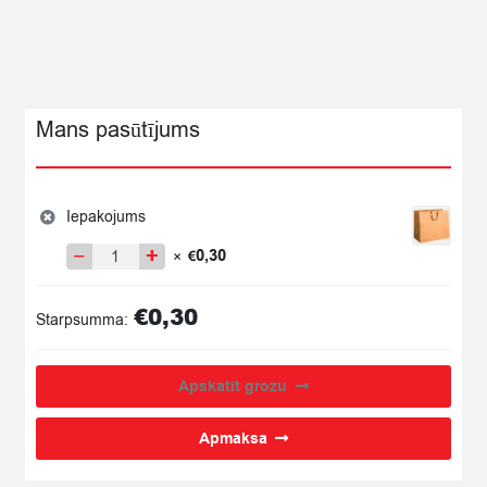
quantity
Mans pasūtījums
Iepakojums
−
+
0,30
×
€
Iepakojums
quantity
€
0,30
Starpsumma:
Apskatīt grozu
Apmaksa