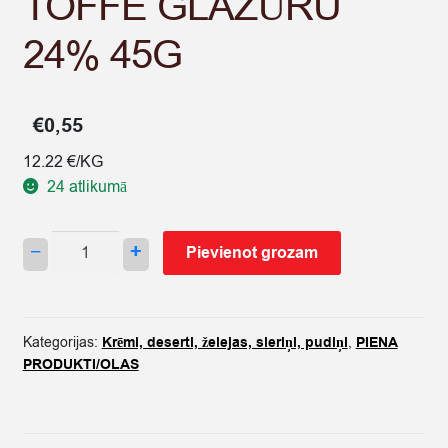
TOFFE GLAZŪRU
24% 45G
€
0,55
12.22 €/KG
24 atlikumā
BIEZPIENA
−
+
Pievienot grozam
SIERIŅŠ
MAGIJA
VANIĻAS
AR
Kategorijas:
Krēmi, deserti, želejas, sieriņi, pudiņi
,
PIENA
TOFFE
PRODUKTI/OLAS
GLAZŪRU
24%
45G