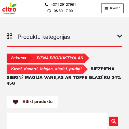
Skip
Skip
+371 20127051
Izvēlne
08:30-17:00
to
to
navigation
content
Produktu kategorijas
Sākums
PIENA PRODUKTI/OLAS
BIEZPIENA
Krēmi, deserti, želejas, sieriņi, pudiņi
SIERIŅŠ MAGIJA VANIĻAS AR TOFFE GLAZŪRU 24%
45G
Atlikt produktu