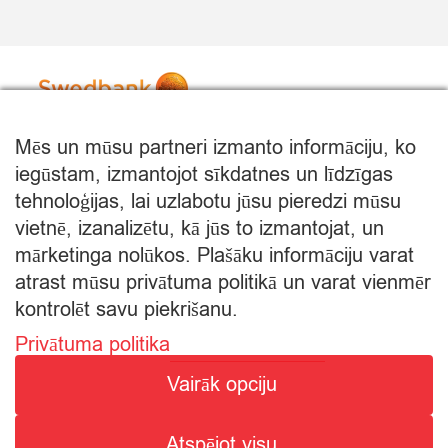
Mēs un mūsu partneri izmanto informāciju, ko
iegūstam, izmantojot sīkdatnes un līdzīgas
tehnoloģijas, lai uzlabotu jūsu pieredzi mūsu
vietnē, izanalizētu, kā jūs to izmantojat, un
mārketinga nolūkos. Plašāku informāciju varat
atrast mūsu privātuma politikā un varat vienmēr
kontrolēt savu piekrišanu.
Privātuma politika
© Citro Rēzekne 2026
Vairāk opciju
SPECIĀLĀ ATĻAUJA ALKOHOLISKO DZĒRIENU
Atspējot visu