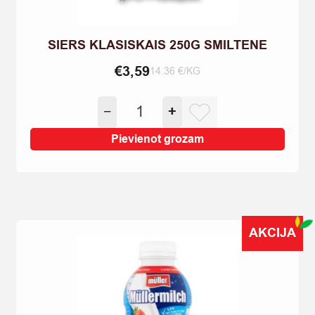
SIERS KLASISKAIS 250G SMILTENE
€
3,59
14.36 €/KG
SIERS
−
+
KLASISKAIS
250G
Pievienot grozam
SMILTENE
quantity
AKCIJA