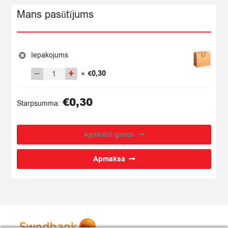
Mans pasūtījums
Iepakojums
−
+
0,30
×
€
Iepakojums
quantity
€
0,30
Starpsumma:
Apskatīt grozu
Apmaksa