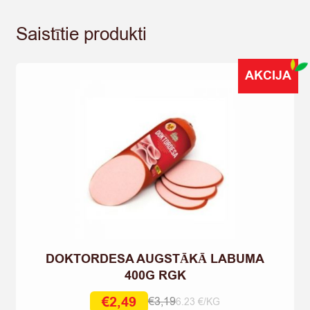
Saistītie produkti
AKCIJA
DOKTORDESA AUGSTĀKĀ LABUMA
400G RGK
€
2,49
€
3,19
6.23 €/KG
Original
Current