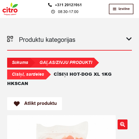
Skip
Skip
+371 20127051
Izvēlne
08:30-17:00
to
to
navigation
content
Produktu kategorijas
Sākums
GAĻAS/ZIVJU PRODUKTI
CĪSIŅI HOT-DOG XL 1KG
Cīsiņi, sardeles
HKSCAN
Atlikt produktu
🔍