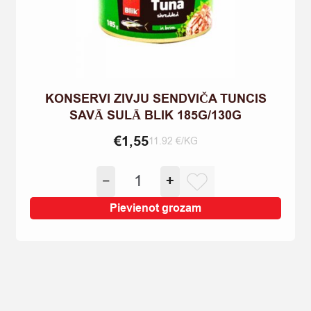
KONSERVI ZIVJU SENDVIČA TUNCIS
SAVĀ SULĀ BLIK 185G/130G
€
1,55
11.92 €/KG
KONSERVI
−
+
ZIVJU
SENDVIČA
Pievienot grozam
TUNCIS
SAVĀ
SULĀ
BLIK
185G/130G
quantity