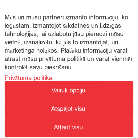
Mēs un mūsu partneri izmanto informāciju, ko
iegūstam, izmantojot sīkdatnes un līdzīgas
tehnoloģijas, lai uzlabotu jūsu pieredzi mūsu
vietnē, izanalizētu, kā jūs to izmantojat, un
mārketinga nolūkos. Plašāku informāciju varat
atrast mūsu privātuma politikā un varat vienmēr
kontrolēt savu piekrišanu.
Privātuma politika
© Citro Rēzekne 2026
Vairāk opciju
SPECIĀLĀ ATĻAUJA ALKOHOLISKO DZĒRIENU
Atspējot visu
MAZUMTIRDZNIECĪBAI: SĒRIJA MT Nr. 00000000736.
ALKOHOLISKO DZĒRIENU IEGĀDE UN PIEGĀDE ATĻAUTA NO
Atļaut visu
8:00 - 22:00.
1