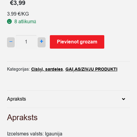
€
3,99
3.99 €/KG
8 atlikumā
CĪSIŅI
−
+
Pievienot grozam
HOT-
DOG
XL
1KG
Kategorijas:
Cīsiņi, sardeles
,
GAĻAS/ZIVJU PRODUKTI
HKSCAN
quantity
Apraksts
Apraksts
Izcelsmes valsts: Igaunija