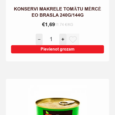
KONSERVI MAKRELE TOMĀTU MĒRCĒ
EO BRASLA 240G/144G
€
1,69
11.74 €/KG
KONSERVI
−
+
MAKRELE
TOMĀTU
Pievienot grozam
MĒRCĒ
EO
BRASLA
240G/144G
quantity