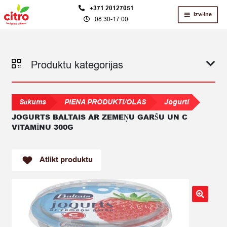
Skip
Skip
+371 20127051
Izvēlne
08:30-17:00
to
to
navigation
content
Produktu kategorijas
Sākums
PIENA PRODUKTI/OLAS
Jogurti
JOGURTS BALTAIS AR ZEMEŅU GARŠU UN C
VITAMĪNU 300G
Atlikt produktu
🔍