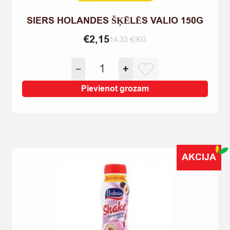
SIERS HOLANDES ŠĶĒLĒS VALIO 150G
€
2,15
14.33 €/KG
SIERS
−
+
HOLANDES
ŠĶĒLĒS
Pievienot grozam
VALIO
150G
quantity
AKCIJA