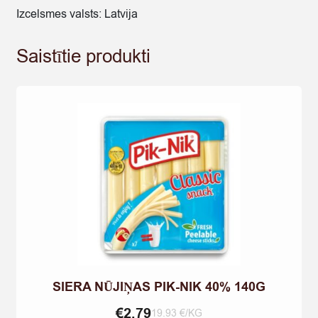
Izcelsmes valsts: Latvija
Saistītie produkti
SIERA NŪJIŅAS PIK-NIK 40% 140G
€
2,79
19.93 €/KG