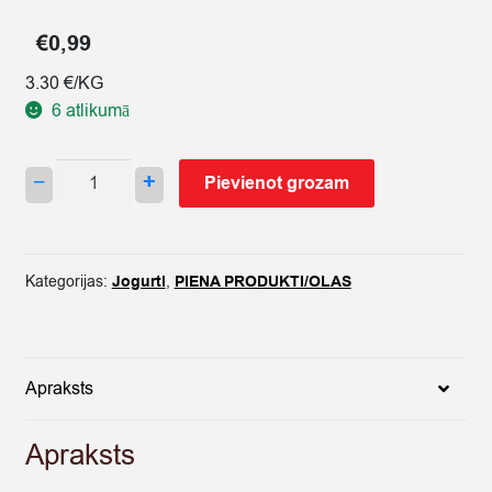
€
0,99
3.30 €/KG
6 atlikumā
JOGURTS
−
+
Pievienot grozam
BALTAIS
AR
ZEMEŅU
GARŠU
Kategorijas:
Jogurti
,
PIENA PRODUKTI/OLAS
UN
C
VITAMĪNU
300G
Apraksts
quantity
Apraksts