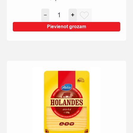
SIERA
−
+
NŪJIŅAS
PIK-
Pievienot grozam
NIK
40%
140G
quantity