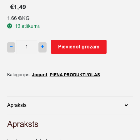
€
1,49
1.66 €/KG
19 atlikumā
JOGURTS
−
+
Pievienot grozam
DZERAMAIS
ALMA
AR
MEŽA
Kategorijas:
Jogurti
,
PIENA PRODUKTI/OLAS
OGĀM
900G
quantity
Apraksts
Apraksts