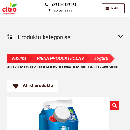
Skip
Skip
+371 20127051
Izvēlne
08:30-17:00
to
to
navigation
content
Produktu kategorijas
Sākums
PIENA PRODUKTI/OLAS
Jogurti
JOGURTS DZERAMAIS ALMA AR MEŽA OGĀM 900G
Atlikt produktu
🔍