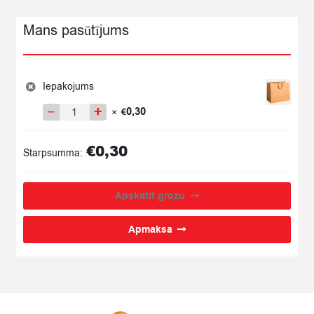
Mans pasūtījums
Iepakojums
−
+
0,30
×
€
Iepakojums
quantity
€
0,30
Starpsumma:
Apskatīt grozu
Apmaksa