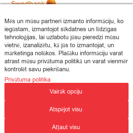
Mēs un mūsu partneri izmanto informāciju, ko
iegūstam, izmantojot sīkdatnes un līdzīgas
tehnoloģijas, lai uzlabotu jūsu pieredzi mūsu
vietnē, izanalizētu, kā jūs to izmantojat, un
mārketinga nolūkos. Plašāku informāciju varat
atrast mūsu privātuma politikā un varat vienmēr
kontrolēt savu piekrišanu.
Privātuma politika
© Citro Rēzekne 2026
Vairāk opciju
SPECIĀLĀ ATĻAUJA ALKOHOLISKO DZĒRIENU
Atspējot visu
MAZUMTIRDZNIECĪBAI: SĒRIJA MT Nr. 00000000736.
ALKOHOLISKO DZĒRIENU IEGĀDE UN PIEGĀDE ATĻAUTA NO
Atļaut visu
8:00 - 22:00.