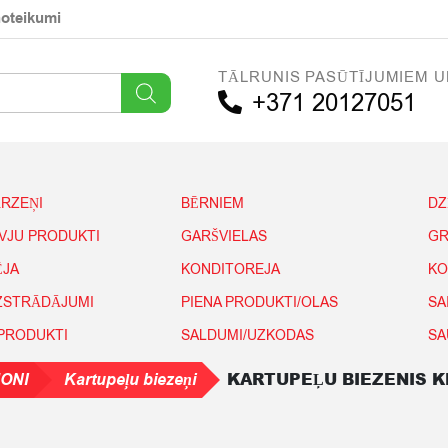
noteikumi
TĀLRUNIS PASŪTĪJUMIEM U
+371 20127051
ĀRZEŅI
BĒRNIEM
DZ
IVJU PRODUKTI
GARŠVIELAS
GR
ĒJA
KONDITOREJA
KO
IZSTRĀDĀJUMI
PIENA PRODUKTI/OLAS
SA
 PRODUKTI
SALDUMI/UZKODAS
SA
KARTUPEĻU BIEZENIS K
ONI
Kartupeļu biezeņi