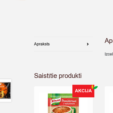
Ap
Apraksts
Izce
Saistītie produkti
AKCIJA