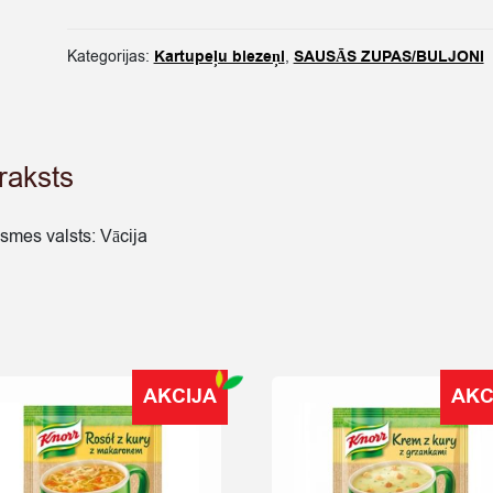
AR
BEKONU
Kategorijas:
Kartupeļu biezeņi
,
SAUSĀS ZUPAS/BULJONI
UN
SĪPOLIEM
51G
quantity
raksts
lsmes valsts: Vācija
AKCIJA
AKC