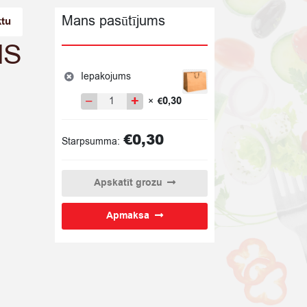
Mans pasūtījums
ktu
IS
Iepakojums
−
+
0,30
×
€
Iepakojums
quantity
€
0,30
Starpsumma:
Apskatīt grozu
Apmaksa