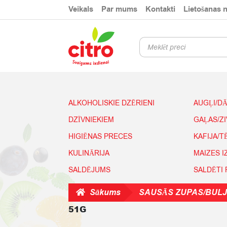
Skip
Skip
Veikals
Par mums
Kontakti
Lietošanas 
to
to
navigation
content
Products
search
ALKOHOLISKIE DZĒRIENI
AUGĻI/D
DZĪVNIEKIEM
GAĻAS/Z
HIGIĒNAS PRECES
KAFIJA/T
KULINĀRIJA
MAIZES 
SALDĒJUMS
SALDĒTI
Sākums
SAUSĀS ZUPAS/BULJ
51G