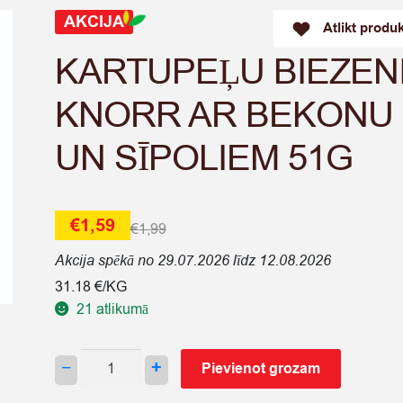
AKCIJA
Atlikt produ
KARTUPEĻU BIEZEN
KNORR AR BEKONU
UN SĪPOLIEM 51G
€
1,59
€
1,99
Akcija spēkā no 29.07.2026 līdz 12.08.2026
31.18 €/KG
21 atlikumā
KARTUPEĻU
−
+
Pievienot grozam
BIEZENIS
KNORR