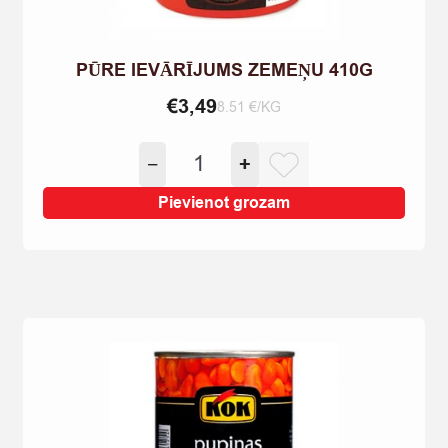
PŪRE IEVĀRĪJUMS ZEMEŅU 410G
€
3,49
8.51 €/KG
PŪRE
−
+
IEVĀRĪJUMS
ZEMEŅU
Pievienot grozam
410G
quantity