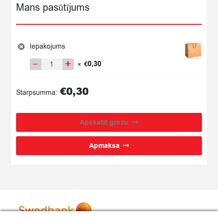
Mans pasūtījums
Iepakojums
−
+
0,30
×
€
Iepakojums
quantity
€
0,30
Starpsumma:
Apskatīt grozu
Apmaksa