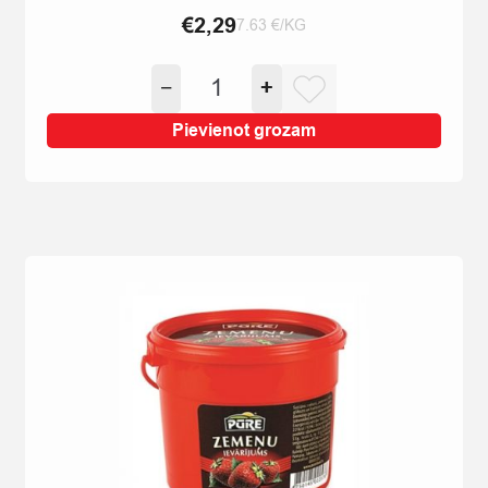
€
2,29
7.63 €/KG
ANANĀSU
−
+
RIŅĶI
VIEGLĀ
Pievienot grozam
SĪRUPĀ
565G/300G
quantity