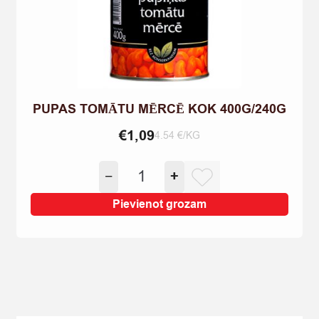
PUPAS TOMĀTU MĒRCĒ KOK 400G/240G
€
1,09
4.54 €/KG
PUPAS
−
+
TOMĀTU
MĒRCĒ
Pievienot grozam
KOK
400G/240G
quantity