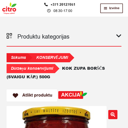
Skip
Skip
+371 20127051
Izvēlne
08:30-17:00
to
to
navigation
content
Produktu kategorijas
Sākums
KONSERVĒJUMI
KOK ZUPA BORŠČS
Dārzeņu konservējumi
(SVAIGU KĀP.) 500G
AKCIJA
Atlikt produktu
🔍