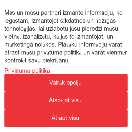
Mēs un mūsu partneri izmanto informāciju, ko
iegūstam, izmantojot sīkdatnes un līdzīgas
tehnoloģijas, lai uzlabotu jūsu pieredzi mūsu
vietnē, izanalizētu, kā jūs to izmantojat, un
mārketinga nolūkos. Plašāku informāciju varat
atrast mūsu privātuma politikā un varat vienmēr
kontrolēt savu piekrišanu.
Privātuma politika
© Citro Rēzekne 2026
Vairāk opciju
SPECIĀLĀ ATĻAUJA ALKOHOLISKO DZĒRIENU
Atspējot visu
MAZUMTIRDZNIECĪBAI: SĒRIJA MT Nr. 00000000736.
ALKOHOLISKO DZĒRIENU IEGĀDE UN PIEGĀDE ATĻAUTA NO
Atļaut visu
8:00 - 22:00.
1