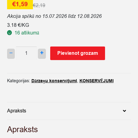
€
1,59
€
2,19
Akcija spēkā no 15.07.2026 līdz 12.08.2026
3.18 €/KG
16 atlikumā
KOK
−
+
Pievienot grozam
ZUPA
BORŠČS
(SVAIGU
KĀP.)
Kategorijas:
Dārzeņu konservējumi
,
KONSERVĒJUMI
500G
quantity
Apraksts
Apraksts