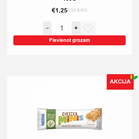
€
1,25
6.94 €/KG
CEPUMI
−
+
SELGA
AR
Pievienot grozam
BANĀNU
GARŠU
180G
quantity
AKCIJA