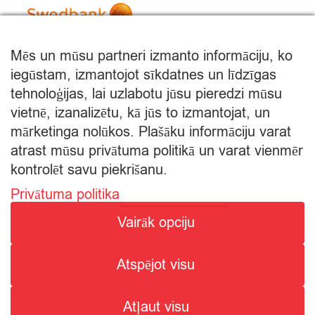
Mēs un mūsu partneri izmanto informāciju, ko
iegūstam, izmantojot sīkdatnes un līdzīgas
tehnoloģijas, lai uzlabotu jūsu pieredzi mūsu
vietnē, izanalizētu, kā jūs to izmantojat, un
mārketinga nolūkos. Plašāku informāciju varat
atrast mūsu privātuma politikā un varat vienmēr
kontrolēt savu piekrišanu.
Privātuma politika
© Citro Rēzekne 2026
Vairāk opciju
SPECIĀLĀ ATĻAUJA ALKOHOLISKO DZĒRIENU
Atspējot visu
MAZUMTIRDZNIECĪBAI: SĒRIJA MT Nr. 00000000736.
ALKOHOLISKO DZĒRIENU IEGĀDE UN PIEGĀDE ATĻAUTA NO
Atļaut visu
8:00 - 22:00.