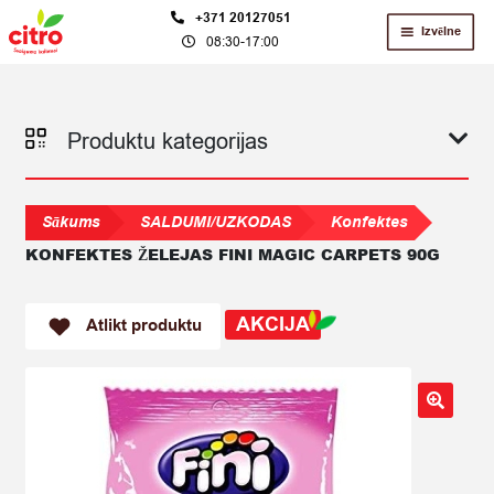
Skip
Skip
+371 20127051
Izvēlne
08:30-17:00
to
to
navigation
content
Produktu kategorijas
Sākums
SALDUMI/UZKODAS
Konfektes
KONFEKTES ŽELEJAS FINI MAGIC CARPETS 90G
AKCIJA
Atlikt produktu
🔍