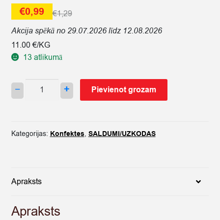
€
0,99
€
1,29
Akcija spēkā no 29.07.2026 līdz 12.08.2026
11.00 €/KG
13 atlikumā
KONFEKTES
−
+
Pievienot grozam
ŽELEJAS
FINI
MAGIC
CARPETS
Kategorijas:
Konfektes
,
SALDUMI/UZKODAS
90G
quantity
Apraksts
Apraksts