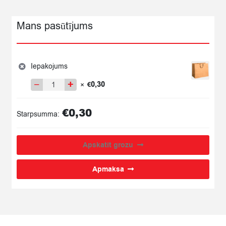
Mans pasūtījums
Iepakojums
−
+
0,30
×
€
Iepakojums
quantity
€
0,30
Starpsumma:
Apskatīt grozu
Apmaksa