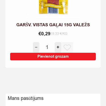
GARŠV. VISTAS GAĻAI 15G VALEŽS
€
0,29
19.33 €/KG
GARŠV.
−
+
VISTAS
GAĻAI
Pievienot grozam
15G
VALEŽS
quantity
Mans pasūtījums