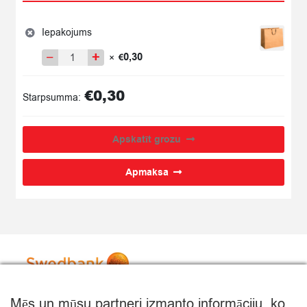
Iepakojums
−
+
0,30
×
€
Iepakojums
quantity
€
0,30
Starpsumma:
Apskatīt grozu
Apmaksa
Mēs un mūsu partneri izmanto informāciju, ko