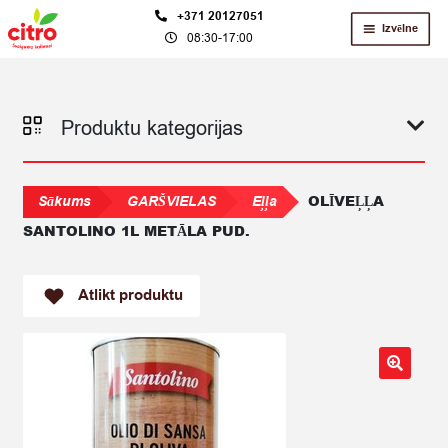
Skip
Skip
+371 20127051
Izvēlne
08:30-17:00
to
to
navigation
content
Produktu kategorijas
OLĪVEĻĻA
Sākums
GARŠVIELAS
Eļļa
SANTOLINO 1L METĀLA PUD.
Atlikt produktu
🔍