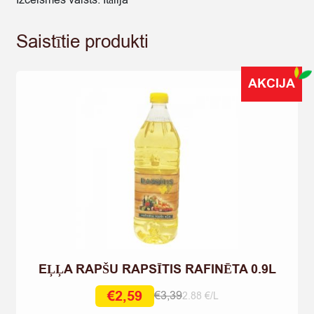
Izcelsmes valsts: Itālija
Saistītie produkti
AKCIJA
EĻĻA RAPŠU RAPSĪTIS RAFINĒTA 0.9L
€
2,59
€
3,39
2.88 €/L
Original
Current