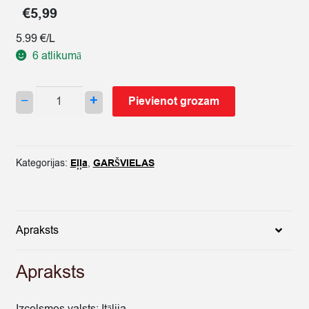
€
5,99
5.99 €/L
6 atlikumā
OLĪVEĻĻA
−
+
Pievienot grozam
SANTOLINO
1L
METĀLA
PUD.
Kategorijas:
Eļļa
,
GARŠVIELAS
quantity
Apraksts
Apraksts