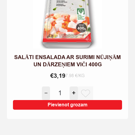
SALĀTI ENSALADA AR SURIMI NŪJIŅĀM
UN DĀRZEŅIEM VIČI 400G
€
3,19
7.98 €/KG
SALĀTI
−
+
ENSALADA
AR
Pievienot grozam
SURIMI
NŪJIŅĀM
UN
DĀRZEŅIEM