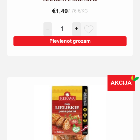
€
1,49
7.76 €/KG
KONSERVI
−
+
LASIS
SAVĀ
Pievienot grozam
SULĀ
EO
BRASLA
240G/192G
quantity
AKCIJA