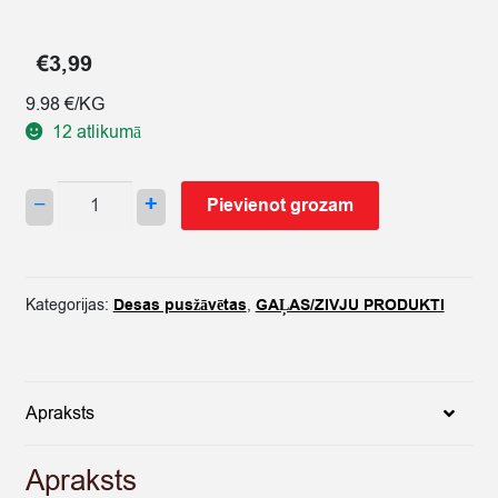
€
3,99
9.98 €/KG
12 atlikumā
RGK
−
+
Pievienot grozam
DESA
P/
Ž
ALKŠŅU
Kategorijas:
Desas pusžāvētas
,
GAĻAS/ZIVJU PRODUKTI
SERVELĀDE
400G
quantity
Apraksts
Apraksts