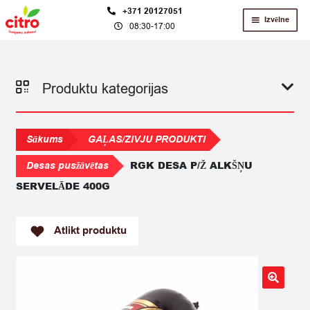
Skip
Skip
+371 20127051
Izvēlne
08:30-17:00
to
to
navigation
content
Produktu kategorijas
Sākums
GAĻAS/ZIVJU PRODUKTI
RGK DESA P/Ž ALKŠŅU
Desas pusžāvētas
SERVELĀDE 400G
Atlikt produktu
🔍