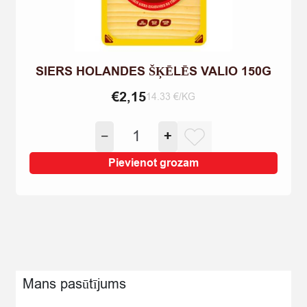
SIERS HOLANDES ŠĶĒLĒS VALIO 150G
€
2,15
14.33 €/KG
SIERS
−
+
HOLANDES
ŠĶĒLĒS
Pievienot grozam
VALIO
150G
quantity
Mans pasūtījums