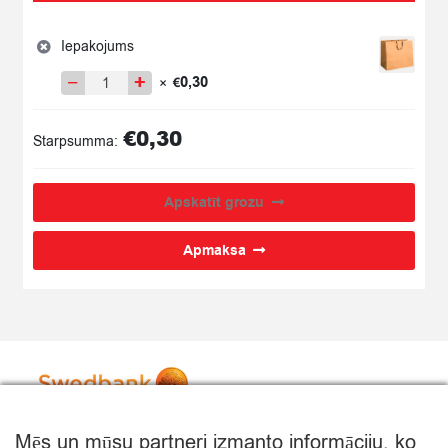
Iepakojums
−
+
0,30
×
€
Iepakojums
quantity
€
0,30
Starpsumma:
Apskatīt grozu
Apmaksa
Mēs un mūsu partneri izmanto informāciju, ko