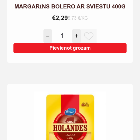
MARGARĪNS BOLERO AR SVIESTU 400G
€
2,29
5.73 €/KG
MARGARĪNS
−
+
BOLERO
AR
Pievienot grozam
SVIESTU
400G
quantity