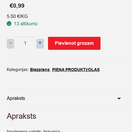
€
0,99
5.50 €/KG
13 atlikumā
SIERS
−
+
Pievienot grozam
MĀJAS
ALMA
AR
SKĀBO
Kategorijas:
Biezpiens
,
PIENA PRODUKTI/OLAS
KRĒJUMU
180G
quantity
Apraksts
Apraksts