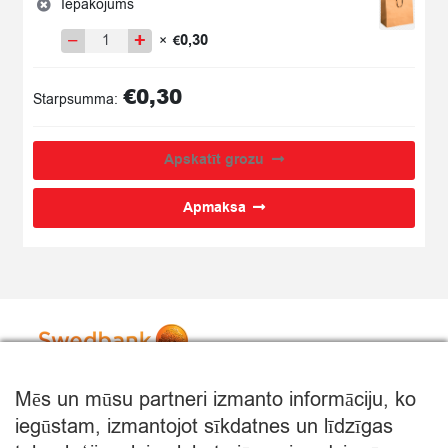
Iepakojums
−
+
0,30
×
€
Iepakojums
quantity
€
0,30
Starpsumma:
Apskatīt grozu
Apmaksa
Mēs un mūsu partneri izmanto informāciju, ko
iegūstam, izmantojot sīkdatnes un līdzīgas