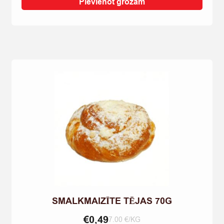
CITRO
Pievienot grozam
80G
quantity
SMALKMAIZĪTE TĒJAS 70G
€
0,49
7.00 €/KG