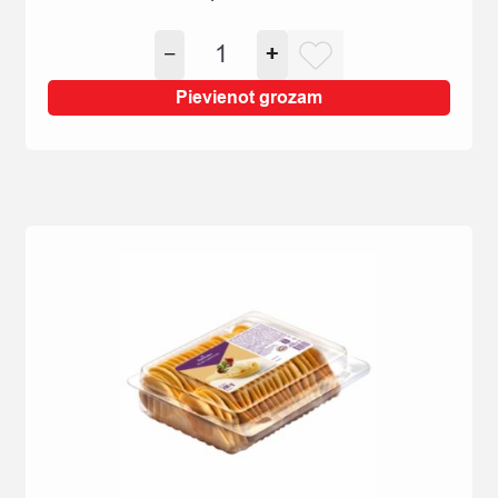
SMALKMAIZĪTE
−
+
TĒJAS
70G
Pievienot grozam
quantity