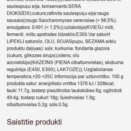
saulespuķu eļļa, konservants:SĒRA
DIOKSĪDS):cukurs;rafinēta saulespuķu eļļa:raugs
sausais((raugs Saccharomyces cerevisiae (> 98,5%),
emulgators: E491 (< 1,5%)):uzlabotājs(KVIEŠU milti,
fermenti, miltu apstrādes līdzeklis:E300.Var saturēt
LIPEKLI saturošo, OLU, SOJASpupu, SEZAMA sēklu
produktu daļiņas): sāls: kurkuma: fondanta glazūra
(cukurs, glikozes sīrups);ūdens; olu
aizvietotājs((KAZEĪNS (PIENA olbaltumvielas), skābuma
regulētājs (E450, E500), LAKTOZE)); Uzglabāšanas
temperatūra,+20-+25C Informācija par uzturvērtību: 100 g
produkta satur: enerģētiskā vērtība 1376 kJ / 328kcal;
tauki 11.7g, tostarp piesātinātās taukskābes 6g; ogļhidrāti
49.4g, tostarp cukuri 18g; šķiedrvielas 1.9g;
olbaltumvielas 5.2g; sāls 0.5g.
Saistītie produkti