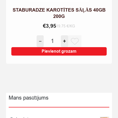
STABURADZE KAROTĪTES SĀĻĀS 40GB
200G
€
3,95
19.75 €/KG
STABURADZE
−
+
KAROTĪTES
SĀĻĀS
Pievienot grozam
40GB
200G
quantity
Mans pasūtījums