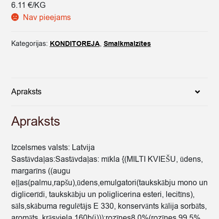
6.11 €/KG
Nav pieejams
Kategorijas:
KONDITOREJA
,
Smalkmaizītes
Apraksts
Apraksts
Izcelsmes valsts: Latvija
Sastāvdaļas:Sastāvdaļas: mīkla {(MILTI KVIEŠU, ūdens,
margarīns ((augu
eļļas(palmu,rapšu),ūdens,emulgatori(taukskābju mono un
diglicerīdi, taukskābju un poliglicerina esteri, lecitīns),
sāls,skābuma regulētājs E 330, konservānts kālija sorbāts,
aromāts, krāsviela 160b(i))):rozīnes8.0%(rozīnes 99.5%,