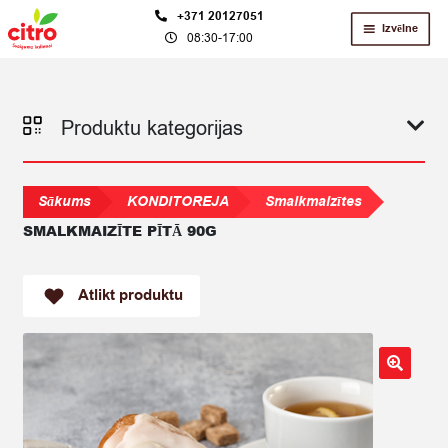
Skip
Skip
+371 20127051
Izvēlne
08:30-17:00
to
to
navigation
content
Produktu kategorijas
Sākums
KONDITOREJA
Smalkmaizītes
SMALKMAIZĪTE PĪTĀ 90G
Atlikt produktu
🔍