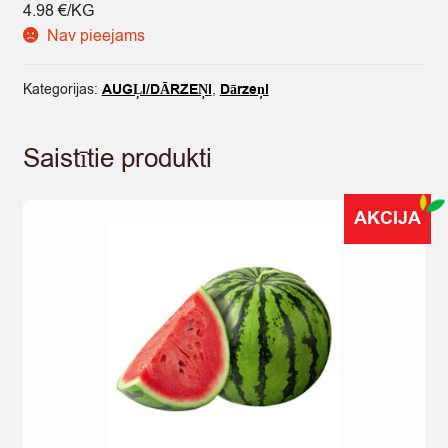
4.98 €/KG
Nav pieejams
Kategorijas:
AUGĻI/DĀRZEŅI
,
Dārzeņi
Saistītie produkti
AKCIJA