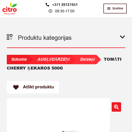
Skip
Skip
+371 20127051
Izvēlne
08:30-17:00
to
to
navigation
content
Produktu kategorijas
TOMĀTI
Sākums
AUGĻI/DĀRZEŅI
Dārzeņi
CHERRY ĶEKAROS 500G
Atlikt produktu
🔍