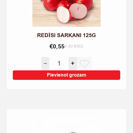
REDĪSI SARKANI 125G
€
0,55
4.40 €/KG
REDĪSI
−
+
SARKANI
125G
Pievienot grozam
quantity