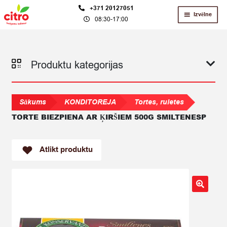
Skip
Skip
+371 20127051
Izvēlne
08:30-17:00
to
to
navigation
content
Produktu kategorijas
Sākums
KONDITOREJA
Tortes, ruletes
TORTE BIEZPIENA AR ĶIRŠIEM 500G SMILTENESP
Atlikt produktu
🔍