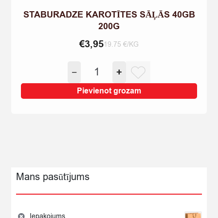
STABURADZE KAROTĪTES SĀĻĀS 40GB
200G
€
3,95
19.75 €/KG
STABURADZE
−
+
KAROTĪTES
SĀĻĀS
Pievienot grozam
40GB
200G
quantity
Mans pasūtījums
Iepakojums