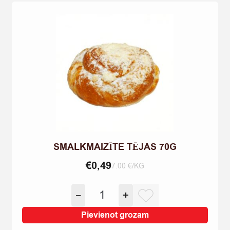
SMALKMAIZĪTE TĒJAS 70G
€
0,49
7.00 €/KG
SMALKMAIZĪTE
−
+
TĒJAS
70G
Pievienot grozam
quantity