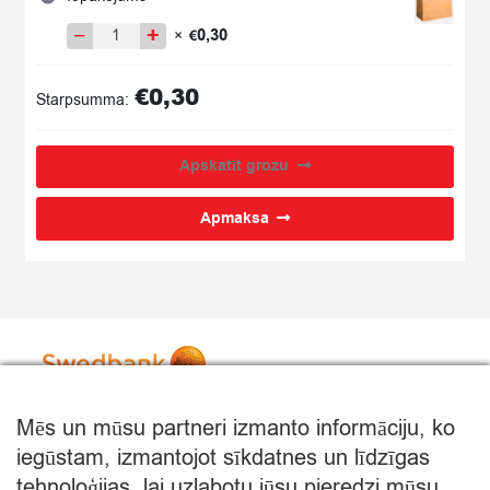
−
+
0,30
×
€
Iepakojums
quantity
€
0,30
Starpsumma:
Apskatīt grozu
Apmaksa
Mēs un mūsu partneri izmanto informāciju, ko
iegūstam, izmantojot sīkdatnes un līdzīgas
tehnoloģijas, lai uzlabotu jūsu pieredzi mūsu