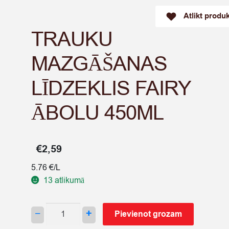
Atlikt produ
TRAUKU
MAZGĀŠANAS
LĪDZEKLIS FAIRY
ĀBOLU 450ML
€
2,59
5.76 €/L
13 atlikumā
TRAUKU
−
+
Pievienot grozam
MAZGĀŠANAS