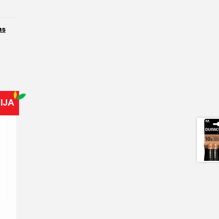
as
IJA