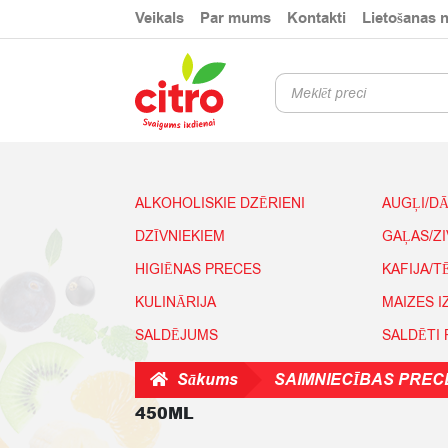
Skip
Skip
Veikals
Par mums
Kontakti
Lietošanas 
to
to
navigation
content
Products
search
ALKOHOLISKIE DZĒRIENI
AUGĻI/D
DZĪVNIEKIEM
GAĻAS/Z
HIGIĒNAS PRECES
KAFIJA/T
KULINĀRIJA
MAIZES 
SALDĒJUMS
SALDĒTI
Sākums
SAIMNIECĪBAS PREC
450ML