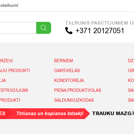
noteikumi
TĀLRUNIS PASŪTĪJUMIEM U
+371 20127051
ĀRZEŅI
BĒRNIEM
DZ
IVJU PRODUKTI
GARŠVIELAS
GR
ĒJA
KONDITOREJA
KO
IZSTRĀDĀJUMI
PIENA PRODUKTI/OLAS
SA
 PRODUKTI
SALDUMI/UZKODAS
SA
TRAUKU MAZGĀ
ES
Tīrīšanas un kopšanas līdzekļi