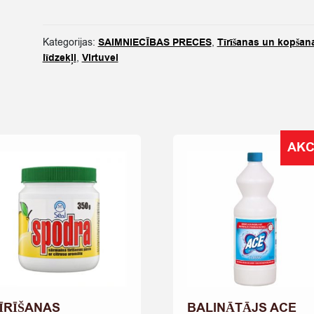
LĪDZEKLIS
FAIRY
ĀBOLU
Kategorijas:
SAIMNIECĪBAS PRECES
,
Tīrīšanas un kopšan
450ML
līdzekļi
,
Virtuvei
quantity
AKC
ĪRĪŠANAS
BALINĀTĀJS ACE