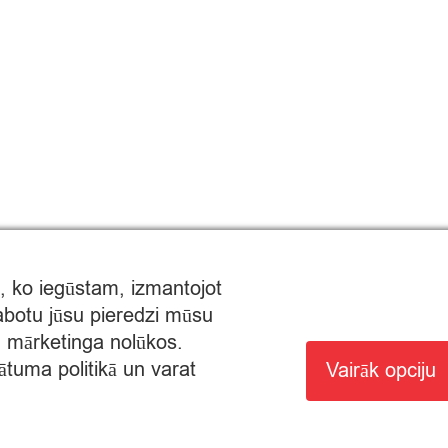
, ko iegūstam, izmantojot
labotu jūsu pieredzi mūsu
un mārketinga nolūkos.
ātuma politikā un varat
Vairāk opciju
MTIRDZNIECĪBAI: SĒRIJA MT Nr. 00000000736.
AUTA NO 8:00 - 22:00.