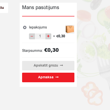
Mans pasūtījums
ktu
Iepakojums
−
+
0,30
×
€
Iepakojums
quantity
€
0,30
Starpsumma:
Apskatīt grozu
Apmaksa