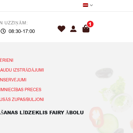
N UZZIŅĀM:
1
08:30-17:00
ĒRIENI
AUDU IZSTRĀDĀJUMI
NSERVĒJUMI
IMNIECĪBAS PRECES
USĀS ZUPAS/BULJONI
ŠANAS LĪDZEKLIS FAIRY ĀBOLU