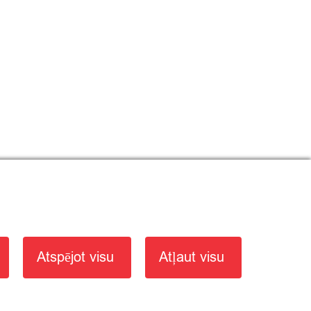
×
Atspējot visu
Atļaut visu
Vēlies mums ko pateikt?