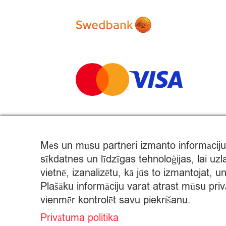
Mēs un mūsu partneri izmanto informāciju
sīkdatnes un līdzīgas tehnoloģijas, lai uz
© Citro Rēzekne 2026
vietnē, izanalizētu, kā jūs to izmantojat, 
Plašāku informāciju varat atrast mūsu priv
SPECIĀLĀ ATĻAUJA ALKOHOLISKO DZĒRIENU MAZU
vienmēr kontrolēt savu piekrišanu.
ALKOHOLISKO DZĒRIENU IEGĀDE UN PIEGĀDE ATĻ
Privātuma politika