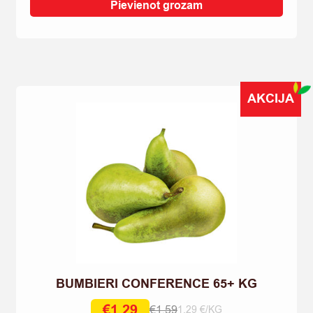
quantity
Pievienot grozam
AKCIJA
BUMBIERI CONFERENCE 65+ KG
€
1,29
€
1,59
1.29 €/KG