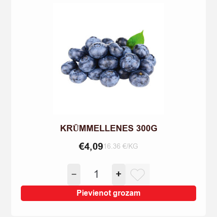
KRŪMMELLENES 300G
€
4,09
16.36 €/KG
KRŪMMELLENES
−
+
300G
quantity
Pievienot grozam