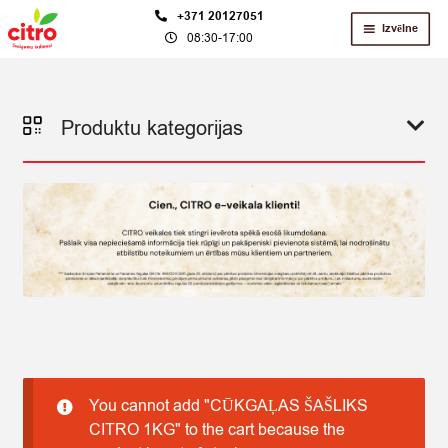
Skip
Skip
+371 20127051
Izvēlne
08:30-17:00
to
to
navigation
content
Produktu kategorijas
You cannot add "CŪKGAĻAS ŠAŠLIKS
CITRO 1KG" to the cart because the