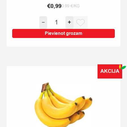
€
0,99
0.99 €/KG
KABAČI
−
+
KG
quantity
Pievienot grozam
AKCIJA