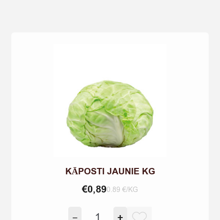
KĀPOSTI JAUNIE KG
€
0,89
0.89 €/KG
KĀPOSTI
−
+