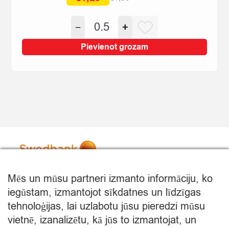
Original
Current
price
price
BUMBIERI
−
+
was:
is:
CONFERENCE
€1,59.
€1,29.
65+
Pievienot grozam
KG
quantity
Mēs un mūsu partneri izmanto informāciju, ko
iegūstam, izmantojot sīkdatnes un līdzīgas
tehnoloģijas, lai uzlabotu jūsu pieredzi mūsu
vietnē, izanalizētu, kā jūs to izmantojat, un