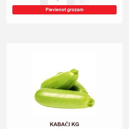
JAUNIE
KG
Pievienot grozam
quantity
KABAČI KG